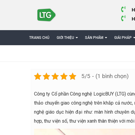
H
H
TRANG CHỦ
GIỚI THIỆU
SẢN PHẨM
GIẢI PHÁP
5/5 - (1 bình chọn)
Công ty Cổ phần Công nghệ LogicBUY (LTG) cùng 
thảo chuyển giao công nghệ trên khắp cả nước,
nghệ giáo dục hiện đại như: màn hình chuyên d
hợp, thư viện số, thư viện xanh thân thiện với mô