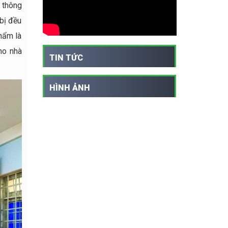
 thông
 bị đều
phẩm là
ho nhà
TIN TỨC
HÌNH ẢNH