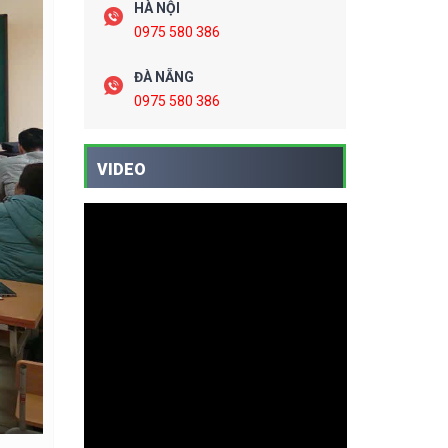
HÀ NỘI
0975 580 386
ĐÀ NẴNG
0975 580 386
VIDEO