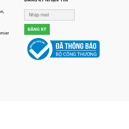
n,
emier