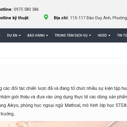
otline:
0975 580 386
otline kỹ thuật:
Địa chỉ:
115-117 Đào Duy Anh, Phường
DỰ ÁN
BẢO HÀNH
TRUNG TÂM DỊCH VỤ
HDSD
TIN T
các đối tác chiến lược đã và đang tổ chức nhiều sự kiện tập huấ
 nhằm giới thiệu và đưa vào ứng dụng thực tế các dòng sản phẩ
ụng Aikyo, phòng học ngoại ngữ Mathcal, mô hình lớp học STEA
i trường…