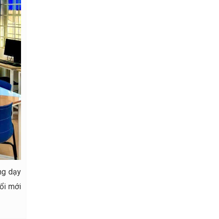
ng dạy
ổi mới