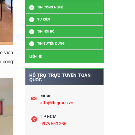
TIN CÔNG NGHỆ
SỰ KIỆN
TIN NỘI BỘ
TIN TUYỂN DỤNG
o viên
LIÊN HỆ
i công
HỖ TRỢ TRỰC TUYẾN TOÀN
QUỐC
Email
info@ltggroup.vn
TP.HCM
0975 580 386