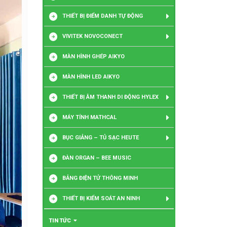
THIẾT BỊ ĐIỂM DANH TỰ ĐỘNG
VIVITEK NOVOCONECT
MÀN HÌNH GHÉP AIKYO
MÀN HÌNH LED AIKYO
THIẾT BỊ ÂM THANH DI ĐỘNG HYLEX
MÁY TÍNH MATHCAL
BỤC GIẢNG – TỦ SẠC HEUTE
ĐÀN ORGAN – BEE MUSIC
BẢNG ĐIỆN TỬ THÔNG MINH
THIẾT BỊ KIỂM SOÁT AN NINH
TIN TỨC