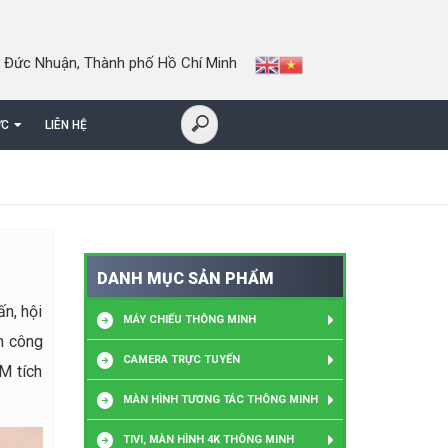
 Đức Nhuận, Thành phố Hồ Chí Minh
ỨC
LIÊN HỆ
DANH MỤC SẢN PHẨM
n, hội
MÁY CHIẾU THÔNG MINH
m công
CAMERA TRỰC TUYẾN
M tích
MÀN HÌNH TƯƠNG TÁC THÔNG MINH
TIVI, MÀN HÌNH 4K THÔNG MINH