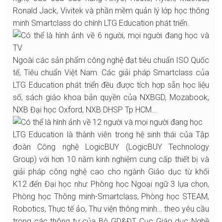
Ronald Jack, Vivitek và phần mềm quản lý lớp học thông
minh Smartclass do chính LTG Education phát triển.
Ngoài các sản phẩm công nghệ đạt tiêu chuẩn ISO Quốc
tế, Tiêu chuẩn Việt Nam. Các giải pháp Smartclass của
LTG Education phát triển đều được tích hợp sẵn học liệu
số, sách giáo khoa bản quyền của NXBGD, Mozabook,
NXB Đại học Oxford, NXB DHSP Tp HCM…
LTG Education là thành viên trong hệ sinh thái của Tập
đoàn Công nghệ LogicBUY (LogicBUY Technology
Group) với hơn 10 năm kinh nghiệm cung cấp thiết bị và
giải pháp công nghệ cao cho ngành Giáo dục từ khối
K12 đến Đại học như: Phòng học Ngoại ngữ 3 lựa chọn,
Phòng học Thông minh-Smartclass, Phòng học STEAM,
Robotics, Thực tế ảo, Thư viện thông minh… theo yêu cầu
trong các thông tư của Bộ GD&ĐT, Cục Giáo dục Nghề