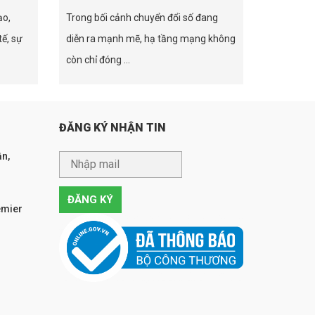
ạo,
Trong bối cảnh chuyển đổi số đang
tế, sự
diễn ra mạnh mẽ, hạ tầng mạng không
còn chỉ đóng ...
ĐĂNG KÝ NHẬN TIN
n,
emier