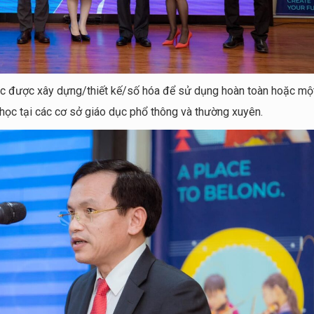
học được xây dựng/thiết kế/số hóa để sử dụng hoàn toàn hoặc mộ
học tại các cơ sở giáo dục phổ thông và thường xuyên.