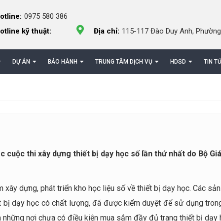
otline:
0975 580 386
otline kỹ thuật:
Địa chỉ:
115-117 Đào Duy Anh, Phường
DỰ ÁN
BẢO HÀNH
TRUNG TÂM DỊCH VỤ
HDSD
TIN T
 cuộc thi xây dựng thiết bị dạy học số lần thứ nhất do Bộ Gi
ây dựng, phát triển kho học liệu số về thiết bị dạy học. Các sả
hiết bị dạy học có chất lượng, đã được kiểm duyệt để sử dụng tro
là những nơi chưa có điều kiện mua sắm đầy đủ trang thiết bị dạy 