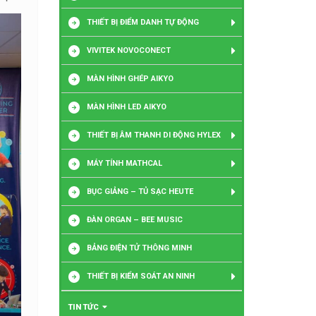
THIẾT BỊ ĐIỂM DANH TỰ ĐỘNG
VIVITEK NOVOCONECT
MÀN HÌNH GHÉP AIKYO
MÀN HÌNH LED AIKYO
THIẾT BỊ ÂM THANH DI ĐỘNG HYLEX
MÁY TÍNH MATHCAL
BỤC GIẢNG – TỦ SẠC HEUTE
ĐÀN ORGAN – BEE MUSIC
BẢNG ĐIỆN TỬ THÔNG MINH
THIẾT BỊ KIỂM SOÁT AN NINH
TIN TỨC