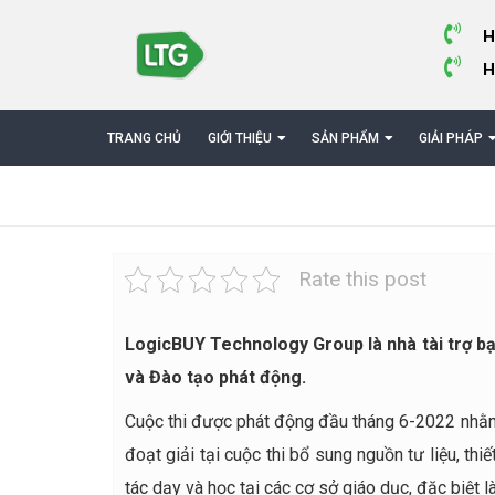
H
H
TRANG CHỦ
GIỚI THIỆU
SẢN PHẨM
GIẢI PHÁP
Rate this post
LogicBUY Technology Group là nhà tài trợ bạc
và Đào tạo phát động.
Cuộc thi được phát động đầu tháng 6-2022 nhằm x
đoạt giải tại cuộc thi bổ sung nguồn tư liệu, t
tác dạy và học tại các cơ sở giáo dục, đặc biệt 