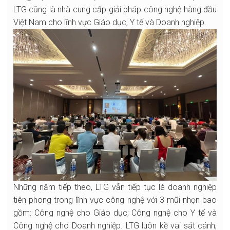
LTG cũng là nhà cung cấp giải pháp công nghệ hàng đầu
Việt Nam cho lĩnh vực Giáo dục, Y tế và Doanh nghiệp.
Những năm tiếp theo, LTG vẫn tiếp tục là doanh nghiệp
tiên phong trong lĩnh vực công nghệ với 3 mũi nhọn bao
gồm: Công nghệ cho Giáo dục; Công nghệ cho Y tế và
Công nghệ cho Doanh nghiệp. LTG luôn kề vai sát cánh,