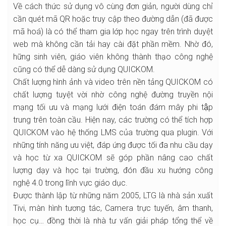
Về cách thức sử dụng vô cùng đơn giản, người dùng chỉ
cần quét mã QR hoặc truy cập theo đường dẫn (đã được
mã hoá) là có thể tham gia lớp học ngay trên trình duyệt
web mà không cần tải hay cài đặt phần mềm. Nhờ đó,
hững sinh viên, giáo viên không thành thạo công nghệ
cũng có thể dễ dàng sử dụng QUICKOM.
Chất lượng hình ảnh và video trên nền tảng QUICKOM có
chất lượng tuyệt vời nhờ công nghệ đường truyền nội
mạng tối ưu và mạng lưới điện toán đám mây phi tập
trung trên toàn cầu. Hiện nay, các trường có thể tích hợp
QUICKOM vào hệ thống LMS của trường qua plugin. Với
những tính năng ưu việt, đáp ứng được tối đa nhu cầu dạy
và học từ xa QUICKOM sẽ góp phần nâng cao chất
lượng dạy và học tại trường, đón đầu xu hướng công
nghệ 4.0 trong lĩnh vực giáo dục.
Được thành lập từ những năm 2005, LTG là nhà sản xuất
Tivi, màn hình tương tác, Camera trực tuyến, âm thanh,
học cụ… đồng thời là nhà tư vấn giải pháp tổng thể về