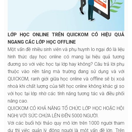
LỚP HỌC ONLINE TRÊN QUICKOM CÓ HIỆU QUẢ
NGANG CÁC LỚP HỌC OFFLINE
Một vấn đề nhiều sinh viên và phụ huynh lo ngại đó là liệu
hình thức dạy học online có mang lại hiệu quả tương
đương so với việc học tại lớp hay không? Câu trả lời phụ
thuộc vào nền tảng mà trường đang sử dụng và với
QUICKOM, ranh giới giữa học online và offline sẽ bị xoá
nhoà khi chất lượng của tiết học online không khác gì so
với học tại lớp nhờ các tính năng tương tác và điều phối
nâng cao.
QUICKOM CÓ KHẢ NĂNG TỔ CHỨC LỚP HỌC HOẶC HỘI
NGHỊ VỚI SỨC CHỨA LÊN ĐẾN 5000 NGƯỜI.
Với các buổi hội thảo quy mô lớn trên 1000 người tham
dự thì việc quản lý đông người là một vấn đề lớn. Trên