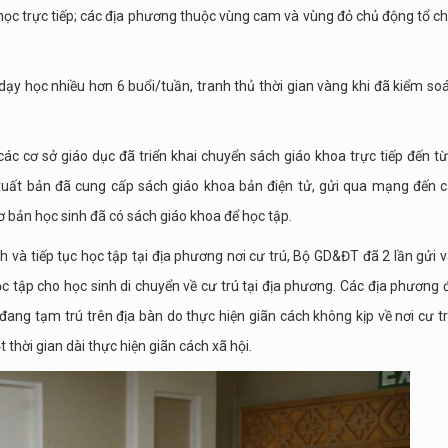
học trực tiếp; các địa phương thuộc vùng cam và vùng đỏ chủ động tổ c
ạy học nhiều hơn 6 buổi/tuần, tranh thủ thời gian vàng khi đã kiểm so
 các cơ sở giáo dục đã triển khai chuyển sách giáo khoa trực tiếp đến t
 xuất bản đã cung cấp sách giáo khoa bản điện tử, gửi qua mạng đến 
cơ bản học sinh đã có sách giáo khoa để học tập.
h và tiếp tục học tập tại địa phương nơi cư trú, Bộ GD&ĐT đã 2 lần gửi 
ọc tập cho học sinh di chuyển về cư trú tại địa phương. Các địa phương 
c đang tạm trú trên địa bàn do thực hiện giãn cách không kịp về nơi cư t
 thời gian dài thực hiện giãn cách xã hội.