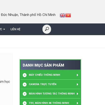
 Đức Nhuận, Thành phố Hồ Chí Minh
ỨC
LIÊN HỆ
DANH MỤC SẢN PHẨM
MÁY CHIẾU THÔNG MINH
năm học
CAMERA TRỰC TUYẾN
MÀN HÌNH TƯƠNG TÁC THÔNG MINH
TIVI, MÀN HÌNH 4K THÔNG MINH