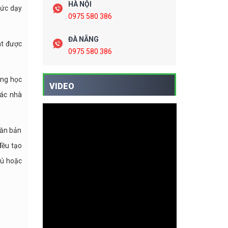
HÀ NỘI
hức dạy
0975 580 386
ĐÀ NẴNG
át được
0975 580 386
ừng học
VIDEO
các nhà
văn bản
đều tạo
rú hoặc