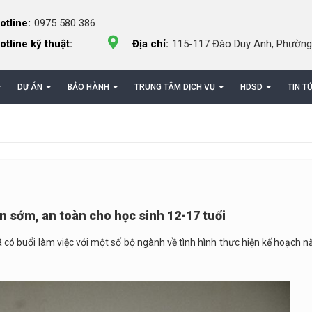
otline:
0975 580 386
otline kỹ thuật:
Địa chỉ:
115-117 Đào Duy Anh, Phường
DỰ ÁN
BẢO HÀNH
TRUNG TÂM DỊCH VỤ
HDSD
TIN T
 sớm, an toàn cho học sinh 12-17 tuổi
ó buổi làm việc với một số bộ ngành về tình hình thực hiện kế hoạch 