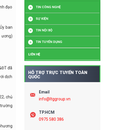
ãnh đạo
TIN CÔNG NGHỆ
SỰ KIỆN
 Ủy ban
TIN NỘI BỘ
g ương)
TIN TUYỂN DỤNG
LIÊN HỆ
D&ĐT đã
HỖ TRỢ TRỰC TUYẾN TOÀN
ới dịch
QUỐC
Email
22; chủ
info@ltggroup.vn
 trường
TP.HCM
0975 580 386
 phương