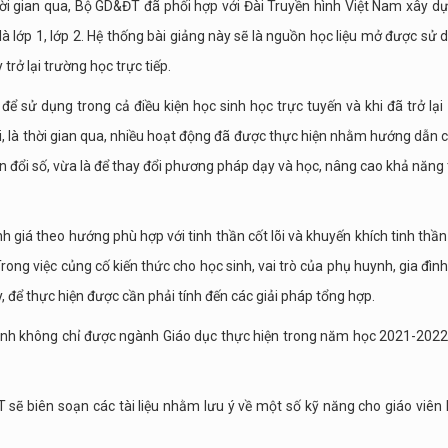
Thời gian qua, Bộ GD&ĐT đã phối hợp với Đài Truyền hình Việt Nam xây d
 là lớp 1, lớp 2. Hệ thống bài giảng này sẽ là nguồn học liệu mở được sử 
trở lại trường học trực tiếp.
để sử dụng trong cả điều kiện học sinh học trực tuyến và khi đã trở lại
i, là thời gian qua, nhiều hoạt động đã được thực hiện nhằm hướng dẫn 
ển đổi số, vừa là để thay đổi phương pháp dạy và học, nâng cao khả năng 
 giá theo hướng phù hợp với tinh thần cốt lõi và khuyến khích tinh thần
Trong việc củng cố kiến thức cho học sinh, vai trò của phụ huynh, gia đình
ậy, để thực hiện được cần phải tính đến các giải pháp tổng hợp.
 sinh không chỉ được ngành Giáo dục thực hiện trong năm học 2021-202
 sẽ biên soạn các tài liệu nhằm lưu ý về một số kỹ năng cho giáo viên 