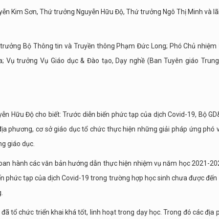
uyễn Kim Sơn, Thứ trưởng Nguyễn Hữu Độ, Thứ trưởng Ngô Thị Minh và l
 trưởng Bộ Thông tin và Truyền thông Phạm Đức Long; Phó Chủ nhiệm
a; Vụ trưởng Vụ Giáo dục & Đào tạo, Dạy nghề (Ban Tuyên giáo Trun
ễn Hữu Độ cho biết: Trước diễn biến phức tạp của dịch Covid-19, Bộ G
a phương, cơ sở giáo dục tổ chức thực hiện những giải pháp ứng phó v
ng giáo dục.
ban hành các văn bản hướng dẫn thực hiện nhiệm vụ năm học 2021-20
ến phức tạp của dịch Covid-19 trong trường hợp học sinh chưa được đến
.
đã tổ chức triển khai khá tốt, linh hoạt trong dạy học. Trong đó các địa