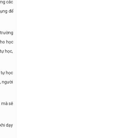
ựng các
dụng để
 trường
cho học
tự học,
 tự học
, người
2 mà sẽ
khi dạy