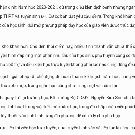
hận định: Năm học 2020-2021, dù trong điều kiện dịch bệnh nhưng ngà
ệp THPT và tuyển sinh ĐH, CĐ cơ bản đạt yêu cầu đề ra. Trong khó khăn 
học của học sinh, đổi mới phương pháp dạy học của giáo viên được thúc đ
 khó khăn hơn. Cho đến thời điểm này, nhiều tỉnh thành vẫn chưa thể 
 truyền hình đáp ứng một phần nhu cầu của học sinh, phụ huynh cũng có đ
thức bổ trợ và điều kiện học trực tuyến không phải lúc nào cũng đồng đều
hoạch, giải pháp rất chủ động để hoàn thành kế hoạch năm học; cùng vớ
 thức phù hợp, trong ngắn hạn cũng như trong một vài năm tới.
khi quay trở lại trường học, Bộ trưởng Bộ GD&ĐT Nguyễn Kim Sơn cho biế
ơng linh hoạt trong việc kết thúc năm học, trong đó chấp nhận việc phải 
ẽ tùy thuộc vào tình hình từng địa phương để có xử lý cho phù hợp.
rực tiếp thì việc học trực tuyến, qua truyền hình vẫn sẽ tiếp tục là công cụ