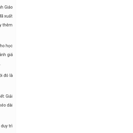
nh Giáo
đã xuất
ẩy thêm
cho học
ánh giá
.
i đó là
t: Giải
kéo dài
 duy trì