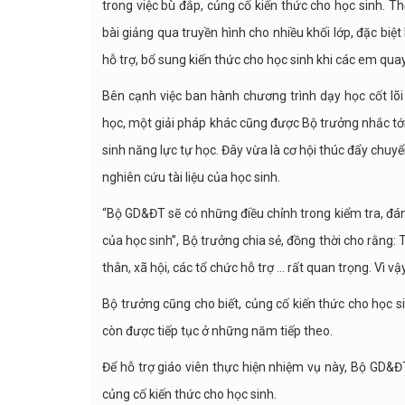
trong việc bù đắp, củng cố kiến thức cho học sinh. 
bài giảng qua truyền hình cho nhiều khối lớp, đặc biệt
hỗ trợ, bổ sung kiến thức cho học sinh khi các em quay 
Bên cạnh việc ban hành chương trình dạy học cốt lõi 
học, một giải pháp khác cũng được Bộ trưởng nhắc tớ
sinh năng lực tự học. Đây vừa là cơ hội thúc đẩy chuy
nghiên cứu tài liệu của học sinh.
“Bộ GD&ĐT sẽ có những điều chỉnh trong kiểm tra, đánh
của học sinh”, Bộ trưởng chia sẻ, đồng thời cho rằng: 
thân, xã hội, các tổ chức hỗ trợ … rất quan trọng. Vì v
Bộ trưởng cũng cho biết, củng cố kiến thức cho học
còn được tiếp tục ở những năm tiếp theo.
Để hỗ trợ giáo viên thực hiện nhiệm vụ này, Bộ GD&ĐT
củng cố kiến thức cho học sinh.