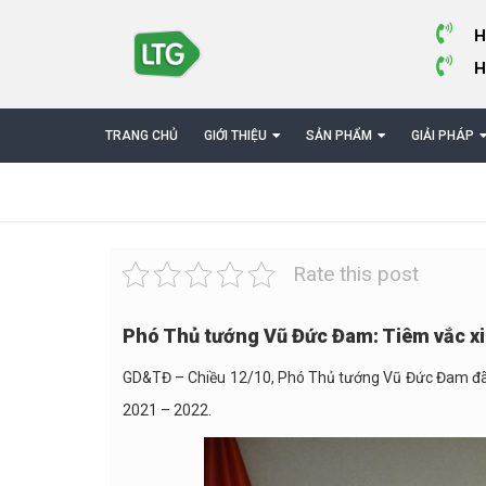
H
H
TRANG CHỦ
GIỚI THIỆU
SẢN PHẨM
GIẢI PHÁP
Rate this post
Phó Thủ tướng Vũ Đức Đam: Tiêm vắc xin
GD&TĐ – Chiều 12/10, Phó Thủ tướng Vũ Đức Đam đã c
2021 – 2022.