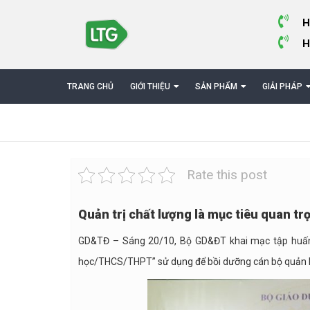
H
H
TRANG CHỦ
GIỚI THIỆU
SẢN PHẨM
GIẢI PHÁP
Rate this post
Quản trị chất lượng là mục tiêu quan tr
GD&TĐ – Sáng 20/10, Bộ GD&ĐT khai mạc tập huấn và
học/THCS/THPT” sử dụng để bồi dưỡng cán bộ quản lý 