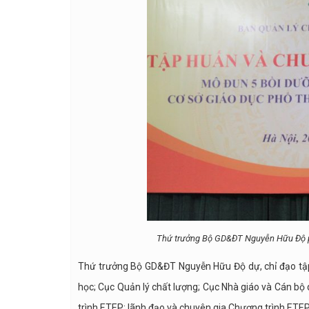
Thứ trưởng Bộ GD&ĐT Nguyễn Hữu Độ phát
Thứ trưởng Bộ GD&ĐT Nguyễn Hữu Độ dự, chỉ đạo tập 
học; Cục Quản lý chất lượng; Cục Nhà giáo và Cán bộ
trình ETEP; lãnh đạo và chuyên gia Chương trình ETEP;