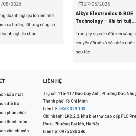
/08/2026
27/05/2026
Aikyo Electronics & BOE
ng doanh nghiệp lớn lên nhờ
Technology – Khi trí tuệ...
heo xu hướng. Nhưng cũng có
doanh nghiệp chọn ...
Trong kỷ nguyên đổi mới sáng t
chuyển đổi số và hội nhập quốc 
hợp tác ...
ẾT
LIÊN HỆ
Trụ sở: 115-117 Đào Duy Anh, Phường Đức Nhuậ
ách bảo mật
Thành phố Hồ Chí Minh
ch đổi trả
Liên hệ:
0363 329 103
ách phân phối
Chi nhánh: LK2.2.2, khu biệt thự cao cấp FLC Pr
ách thanh toán
Parc, Phường Đại Mỗ, Hà Nội
ách vận chuyển
Liên hệ: 0975 580 386