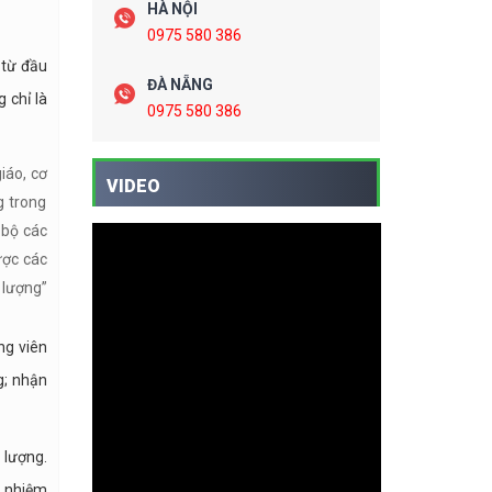
HÀ NỘI
0975 580 386
 từ đầu
ĐÀ NẴNG
 chỉ là
0975 580 386
iáo, cơ
VIDEO
g trong
 bộ các
ược các
 lượng”
ng viên
g; nhận
 lượng.
h nhiệm