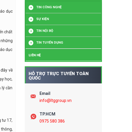
TIN CÔNG NGHỆ
iáo dục
SỰ KIỆN
TIN NỘI BỘ
ến chất
g những
TIN TUYỂN DỤNG
iáo dục
LIÊN HỆ
 đây về
HỖ TRỢ TRỰC TUYẾN TOÀN
QUỐC
dạy học,
 lý cần
Email
info@ltggroup.vn
TP.HCM
 tư 17,
0975 580 386
 thông,