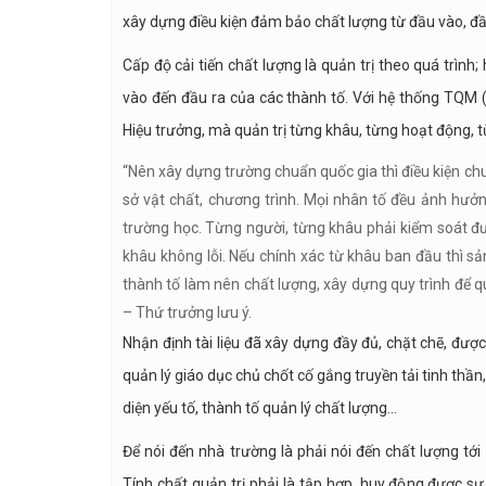
xây dựng điều kiện đảm bảo chất lượng từ đầu vào, đầ
Cấp độ cải tiến chất lượng là quản trị theo quá trình
vào đến đầu ra của các thành tố. Với hệ thống TQM (H
Hiệu trưởng, mà quản trị từng khâu, từng hoạt động, t
“Nên xây dựng trường chuẩn quốc gia thì điều kiện chu
sở vật chất, chương trình. Mọi nhân tố đều ảnh hưở
trường học. Từng người, từng khâu phải kiểm soát đư
khâu không lỗi. Nếu chính xác từ khâu ban đầu thì s
thành tố làm nên chất lượng, xây dựng quy trình để q
– Thứ trưởng lưu ý.
Nhận định tài liệu đã xây dựng đầy đủ, chặt chẽ, đượ
quản lý giáo dục chủ chốt cố gắng truyền tải tinh thầ
diện yếu tố, thành tố quản lý chất lượng…
Để nói đến nhà trường là phải nói đến chất lượng tớ
Tính chất quản trị phải là tập hợp, huy động được s