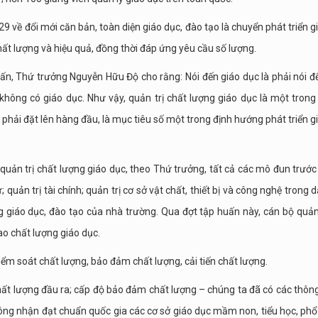
 về đổi mới căn bản, toàn diện giáo dục, đào tạo là chuyển phát triển g
hất lượng và hiệu quả, đồng thời đáp ứng yêu cầu số lượng.
n, Thứ trưởng Nguyễn Hữu Độ cho rằng: Nói đến giáo dục là phải nói đ
không có giáo dục. Như vậy, quản trị chất lượng giáo dục là một tron
phải đặt lên hàng đầu, là mục tiêu số một trong định hướng phát triển g
ản trị chất lượng giáo dục, theo Thứ trưởng, tất cả các mô đun trước
 quản trị tài chính; quản trị cơ sở vật chất, thiết bị và công nghệ trong 
 giáo dục, đào tạo của nhà trường. Qua đợt tập huấn này, cán bộ quản
ao chất lượng giáo dục.
iểm soát chất lượng, bảo đảm chất lượng, cải tiến chất lượng.
hất lượng đầu ra; cấp độ bảo đảm chất lượng – chúng ta đã có các thông
công nhận đạt chuẩn quốc gia các cơ sở giáo dục mầm non, tiểu học, phổ