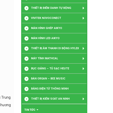
THIẾT BỊ ĐIỂM DANH TỰ ĐỘNG
VIVITEK NOVOCONECT
MÀN HÌNH GHÉP AIKYO
MÀN HÌNH LED AIKYO
THIẾT BỊ ÂM THANH DI ĐỘNG HYLEX
MÁY TÍNH MATHCAL
BỤC GIẢNG – TỦ SẠC HEUTE
ĐÀN ORGAN – BEE MUSIC
BẢNG ĐIỆN TỬ THÔNG MINH
c Trung
THIẾT BỊ KIỂM SOÁT AN NINH
 Chương
TIN TỨC