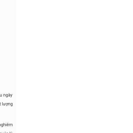
au ngày
t lượng
 nghiêm