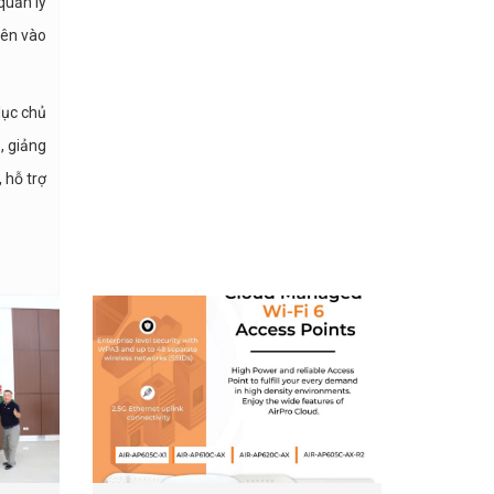
quản lý
iên vào
dục chủ
, giảng
 hỗ trợ