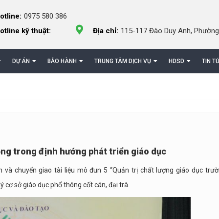
otline:
0975 580 386
otline kỹ thuật:
Địa chỉ:
115-117 Đào Duy Anh, Phường
DỰ ÁN
BẢO HÀNH
TRUNG TÂM DỊCH VỤ
HDSD
TIN T
ọng trong định hướng phát triển giáo dục
 chuyển giao tài liệu mô đun 5 “Quản trị chất lượng giáo dục trườ
cơ sở giáo dục phổ thông cốt cán, đại trà.