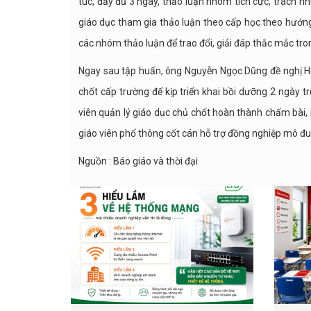
túc, đầy đủ 3 ngày, thảo luận nhóm tích cực, trách n
giáo dục tham gia thảo luận theo cấp học theo hướng
các nhóm thảo luận để trao đổi, giải đáp thắc mắc tro
Ngay sau tập huấn, ông Nguyễn Ngọc Dũng đề nghị Học
chốt cấp trường để kịp triển khai bồi dưỡng 2 ngày t
viên quản lý giáo dục chủ chốt hoàn thành chấm bài, 
giáo viên phổ thông cốt cán hỗ trợ đồng nghiệp mô đ
Nguồn : Báo giáo và thời đại