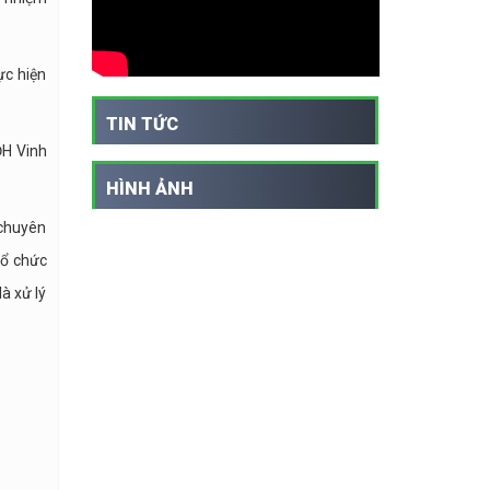
ực hiện
TIN TỨC
ĐH Vinh
HÌNH ẢNH
 chuyên
tổ chức
à xử lý