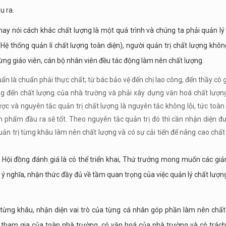
u ra.
; hay nói cách khác chất lượng là một quá trình và chúng ta phải quản lý
ệ thống quản lí chất lượng toàn diện), người quản trị chất lượng không
ừng giáo viên, cán bộ nhân viên đều tác động làm nên chất lượng.
ẩn là chuẩn phải thực chất; từ bác bảo vệ đến chị lao công, đến thầy cô g
ng đến chất lượng của nhà trường và phải xây dựng văn hoá chất lượn
ợc và nguyên tắc quản trị chất lượng là nguyên tắc không lỗi, tức toàn
ản phẩm đầu ra sẽ tốt. Theo nguyên tắc quản trị đó thì cần nhận diện đ
uản trị từng khâu làm nên chất lượng và có sự cải tiến để nâng cao chất
c Hội đồng đánh giá là có thể triển khai, Thứ trưởng mong muốn các giả
n, ý nghĩa, nhận thức đầy đủ về tầm quan trọng của việc quản lý chất lượn
i từng khâu, nhận diện vai trò của từng cá nhân góp phần làm nên chất
ự tham gia của toàn nhà trường, có văn hoá của nhà trường và có trác