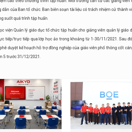
hiệm cao theo chương trình tập huấn. Mỗi trường cần cử các giảng viên 
 dẫn của Ban tổ chức. Ban biên soạn tài liệu có trách nhiệm cử thành v
ng suốt quá trình tập huấn.
 viện Quản lý giáo dục tổ chức tập huấn cho giảng viên quản lý giáo 
rực tiếp/trực tiếp qua lớp học ảo trong khoảng từ 1-30/11/2021. Sau đó
phê duyệt kế hoạch hỗ trợ đồng nghiệp của giáo viên phổ thông cốt cán,
un 5 trước 31/12/2021.