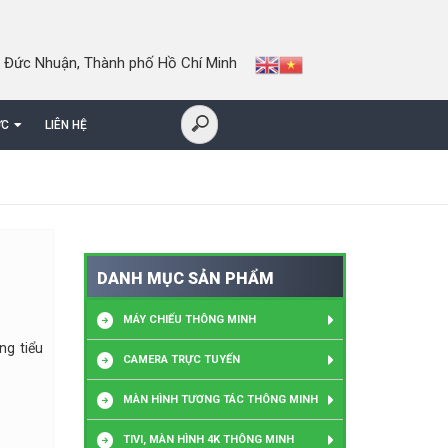
 Đức Nhuận, Thành phố Hồ Chí Minh
ỨC
LIÊN HỆ
DANH MỤC SẢN PHẨM
MÁY CHIẾU THÔNG MINH
ng tiểu
CAMERA TRỰC TUYẾN
MÀN HÌNH TƯƠNG TÁC THÔNG MINH
TIVI, MÀN HÌNH 4K THÔNG MINH