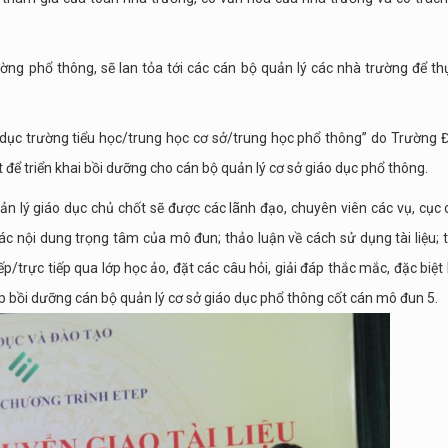
ường phổ thông, sẽ lan tỏa tới các cán bộ quản lý các nhà trường để th
o dục trường tiểu học/trung học cơ sở/trung học phổ thông” do Trường 
để triển khai bồi dưỡng cho cán bộ quản lý cơ sở giáo dục phổ thông.
ản lý giáo dục chủ chốt sẽ được các lãnh đạo, chuyên viên các vụ, cục
nội dung trọng tâm của mô đun; thảo luận về cách sử dụng tài liệu; 
/trực tiếp qua lớp học ảo, đặt các câu hỏi, giải đáp thắc mắc, đặc biệt l
ớp bồi dưỡng cán bộ quản lý cơ sở giáo dục phổ thông cốt cán mô đun 5.