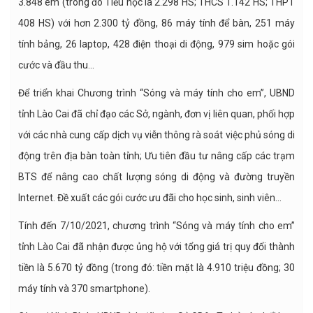
3.848 em (trong đó Tiểu học là 2.298 HS; THCS 1.142 HS; THPT
408 HS) với hơn 2.300 tỷ đồng, 86 máy tính để bàn, 251 máy
tính bảng, 26 laptop, 428 điện thoại di động, 979 sim hoặc gói
cước và đầu thu…
Để triển khai Chương trình “Sóng và máy tính cho em”, UBND
tỉnh Lào Cai đã chỉ đạo các Sở, ngành, đơn vị liên quan, phối hợp
với các nhà cung cấp dịch vụ viễn thông rà soát việc phủ sóng di
động trên địa bàn toàn tỉnh; Ưu tiên đầu tư nâng cấp các trạm
BTS để nâng cao chất lượng sóng di động và đường truyền
Internet. Đề xuất các gói cước ưu đãi cho học sinh, sinh viên…
Tính đến 7/10/2021, chương trình “Sóng và máy tính cho em”
tỉnh Lào Cai đã nhận được ủng hộ với tổng giá trị quy đổi thành
tiền là 5.670 tỷ đồng (trong đó: tiền mặt là 4.910 triệu đồng; 30
máy tính và 370 smartphone).