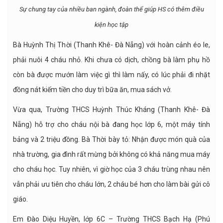
Sự chung tay của nhiều ban ngành, đoàn thể giúp HS có thêm điều
kiện học tập
Bà Huỳnh Thị Thời (Thanh Khê- Đà Nẵng) với hoàn cảnh éo le,
phải nuôi 4 cháu nhỏ. Khi chưa có dịch, chồng bà làm phụ hồ
còn bà được mướn làm việc gì thì làm nấy, có lúc phải đi nhặt
đồng nát kiếm tiền cho duy trì bữa ăn, mua sách vở.
Vừa qua, Trường THCS Huỳnh Thúc Kháng (Thanh Khê- Đà
Nẵng) hỗ trợ cho cháu nội bà đang học lớp 6, một máy tính
bảng và 2 triệu đồng. Bà Thời bày tỏ: Nhận được món quà của
nhà trường, gia đình rất mừng bởi không có khả năng mua máy
cho cháu học. Tuy nhiên, vì giờ học của 3 cháu trùng nhau nên
vẫn phải ưu tiên cho cháu lớn, 2 cháu bé hơn cho làm bài gửi cô
giáo.
Em Đào Diệu Huyền, lớp 6C – Trường THCS Bạch Hạ (Phú