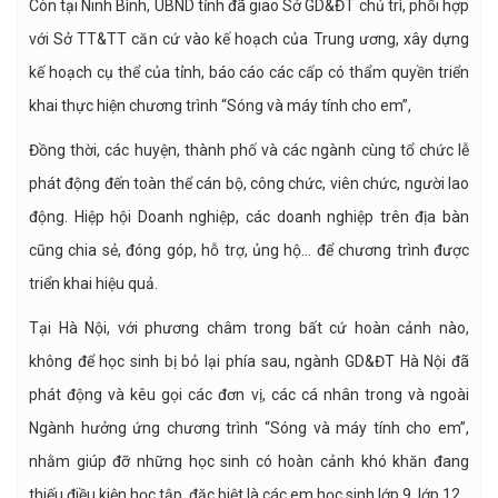
Còn tại Ninh Bình, UBND tỉnh đã giao Sở GD&ĐT chủ trì, phối hợp
với Sở TT&TT căn cứ vào kế hoạch của Trung ương, xây dựng
kế hoạch cụ thể của tỉnh, báo cáo các cấp có thẩm quyền triển
khai thực hiện chương trình “Sóng và máy tính cho em”,
Đồng thời, các huyện, thành phố và các ngành cùng tổ chức lễ
phát động đến toàn thể cán bộ, công chức, viên chức, người lao
động. Hiệp hội Doanh nghiệp, các doanh nghiệp trên địa bàn
cũng chia sẻ, đóng góp, hỗ trợ, ủng hộ… để chương trình được
triển khai hiệu quả.
Tại Hà Nội, với phương châm trong bất cứ hoàn cảnh nào,
không để học sinh bị bỏ lại phía sau, ngành GD&ĐT Hà Nội đã
phát động và kêu gọi các đơn vị, các cá nhân trong và ngoài
Ngành hưởng ứng chương trình “Sóng và máy tính cho em”,
nhằm giúp đỡ những học sinh có hoàn cảnh khó khăn đang
thiếu điều kiện học tập, đặc biệt là các em học sinh lớp 9, lớp 12.