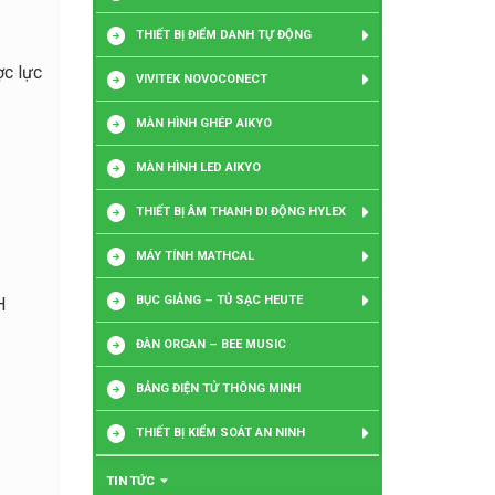
THIẾT BỊ ĐIỂM DANH TỰ ĐỘNG
ợc lực
VIVITEK NOVOCONECT
MÀN HÌNH GHÉP AIKYO
MÀN HÌNH LED AIKYO
THIẾT BỊ ÂM THANH DI ĐỘNG HYLEX
MÁY TÍNH MATHCAL
BỤC GIẢNG – TỦ SẠC HEUTE
H
ĐÀN ORGAN – BEE MUSIC
BẢNG ĐIỆN TỬ THÔNG MINH
THIẾT BỊ KIỂM SOÁT AN NINH
TIN TỨC