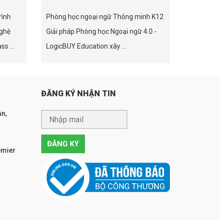
rình
Phòng học ngoại ngữ Thông minh K12
nghệ
Giải pháp Phòng học Ngoại ngữ 4.0 -
s ...
LogicBUY Education xây ...
ĐĂNG KÝ NHẬN TIN
n,
emier