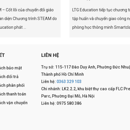
– Cốt lõi của chuyển đổi giáo
LTG Education tiếp tục chương t
àn diện Chương trình STEAM do
tập huấn và chuyển giao công 
cation phát ...
phòng học thông minh Smartclas
ẾT
LIÊN HỆ
Trụ sở: 115-117 Đào Duy Anh, Phường Đức Nhuậ
ách bảo mật
Thành phố Hồ Chí Minh
ch đổi trả
Liên hệ:
0363 329 103
ách phân phối
Chi nhánh: LK2.2.2, khu biệt thự cao cấp FLC Pr
ách thanh toán
Parc, Phường Đại Mỗ, Hà Nội
ách vận chuyển
Liên hệ: 0975 580 386