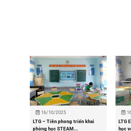
16/10/2025
16
LTG – Tiên phong triển khai
LTG E
phòng học STEAM...
học vớ