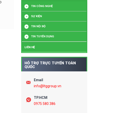
o
TIN CÔNG NGHỆ
SỰ KIỆN
TIN NỘI BỘ
TIN TUYỂN DỤNG
LIÊN HỆ
HỖ TRỢ TRỰC TUYẾN TOÀN
QUỐC
Email
info@ltggroup.vn
TP.HCM
0975 580 386