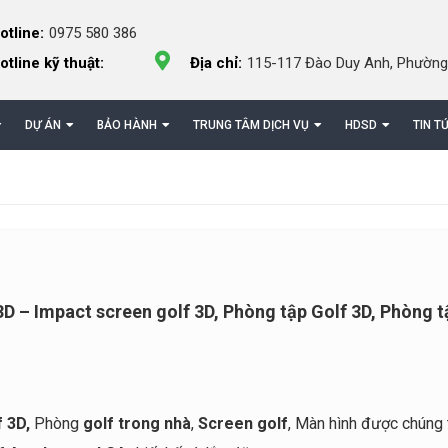
otline:
0975 580 386
otline kỹ thuật:
Địa chỉ:
115-117 Đào Duy Anh, Phường
DỰ ÁN
BẢO HÀNH
TRUNG TÂM DỊCH VỤ
HDSD
TIN T
D – Impact screen golf 3D, Phòng tập Golf 3D, Phòng t
f 3D,
Phòng
golf trong nhà
,
Screen golf
, Màn hình được chúng 