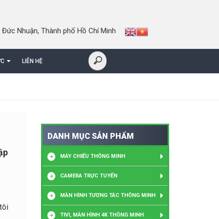
 Đức Nhuận, Thành phố Hồ Chí Minh
ỨC
LIÊN HỆ
DANH MỤC SẢN PHẨM
ập
MÁY CHIẾU THÔNG MINH
CAMERA TRỰC TUYẾN
MÀN HÌNH TƯƠNG TÁC THÔNG MINH
tôi
TIVI, MÀN HÌNH 4K THÔNG MINH