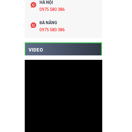
HÀ NỘI
0975 580 386
ĐÀ NẴNG
0975 580 386
VIDEO