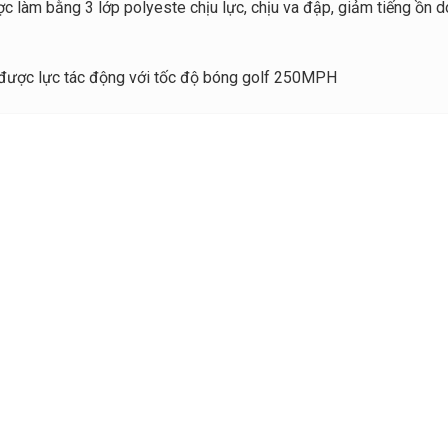
ược làm bằng 3 lớp polyeste chịu lực, chịu va đập, giảm tiếng ồn d
ịu được lực tác động với tốc độ bóng golf 250MPH