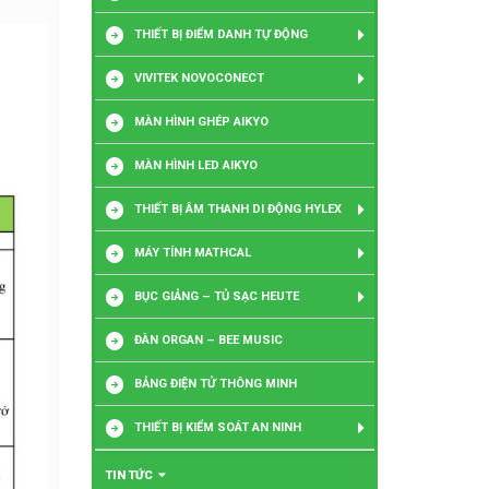
THIẾT BỊ ĐIỂM DANH TỰ ĐỘNG
VIVITEK NOVOCONECT
MÀN HÌNH GHÉP AIKYO
MÀN HÌNH LED AIKYO
THIẾT BỊ ÂM THANH DI ĐỘNG HYLEX
MÁY TÍNH MATHCAL
BỤC GIẢNG – TỦ SẠC HEUTE
ĐÀN ORGAN – BEE MUSIC
BẢNG ĐIỆN TỬ THÔNG MINH
THIẾT BỊ KIỂM SOÁT AN NINH
TIN TỨC