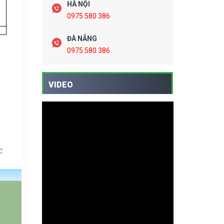
HÀ NỘI
0975 580 386
ĐÀ NẴNG
0975 580 386
VIDEO