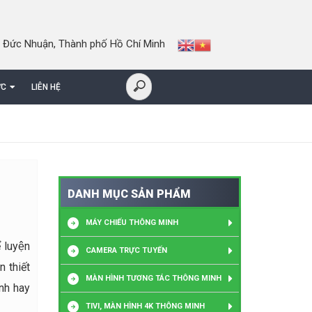
 Đức Nhuận, Thành phố Hồ Chí Minh
ỨC
LIÊN HỆ
DANH MỤC SẢN PHẨM
MÁY CHIẾU THÔNG MINH
 luyện
CAMERA TRỰC TUYẾN
n thiết
MÀN HÌNH TƯƠNG TÁC THÔNG MINH
oanh hay
TIVI, MÀN HÌNH 4K THÔNG MINH