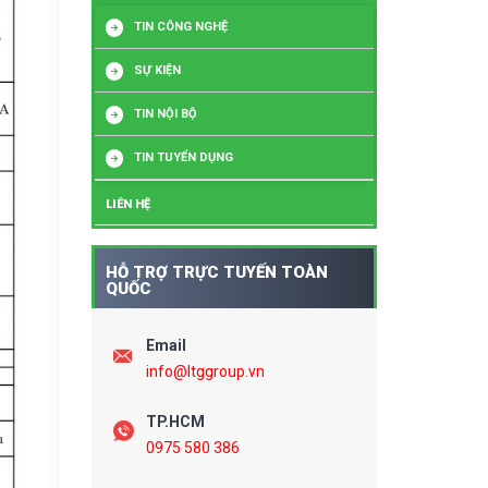
TIN CÔNG NGHỆ
SỰ KIỆN
TIN NỘI BỘ
TIN TUYỂN DỤNG
LIÊN HỆ
HỖ TRỢ TRỰC TUYẾN TOÀN
QUỐC
Email
info@ltggroup.vn
TP.HCM
0975 580 386