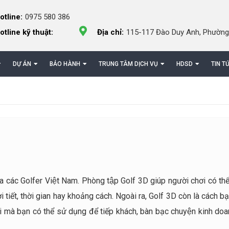
otline:
0975 580 386
otline kỹ thuật:
Địa chỉ:
115-117 Đào Duy Anh, Phường
DỰ ÁN
BẢO HÀNH
TRUNG TÂM DỊCH VỤ
HDSD
TIN T
 các Golfer Việt Nam. Phòng tập Golf 3D giúp người chơi có thể
̀i tiết, thời gian hay khoảng cách. Ngoài ra, Golf 3D còn là cách bạ
nơi mà bạn có thể sử dụng để tiếp khách, bàn bạc chuyện kinh d