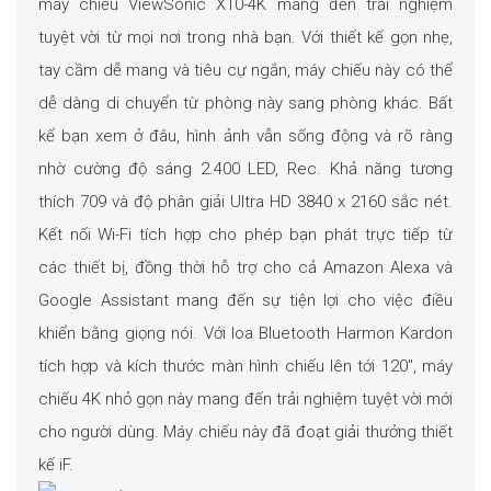
máy chiếu ViewSonic X10-4K mang đến trải nghiệm
tuyệt vời từ mọi nơi trong nhà bạn. Với thiết kế gọn nhẹ,
tay cầm dễ mang và tiêu cự ngắn, máy chiếu này có thể
dễ dàng di chuyển từ phòng này sang phòng khác. Bất
kể bạn xem ở đâu, hình ảnh vẫn sống động và rõ ràng
nhờ cường độ sáng 2.400 LED, Rec. Khả năng tương
thích 709 và độ phân giải Ultra HD 3840 x 2160 sắc nét.
Kết nối Wi-Fi tích hợp cho phép bạn phát trực tiếp từ
các thiết bị, đồng thời hỗ trợ cho cả Amazon Alexa và
Google Assistant mang đến sự tiện lợi cho việc điều
khiển bằng giọng nói. Với loa Bluetooth Harmon Kardon
tích hợp và kích thước màn hình chiếu lên tới 120″, máy
chiếu 4K nhỏ gọn này mang đến trải nghiệm tuyệt vời mới
cho người dùng. Máy chiếu này đã đoạt giải thưởng thiết
kế iF.