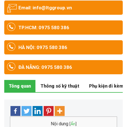
Email: info@ltggroup.vn
TP.HCM: 0975 580 386
HÀ NỘI: 0975 580 386
ĐÀ NẴNG: 0975 580 386
Tông quan
Thông số kỹ thuật
Phụ kiện đi kèm
Nội dung
[
Ẩn
]