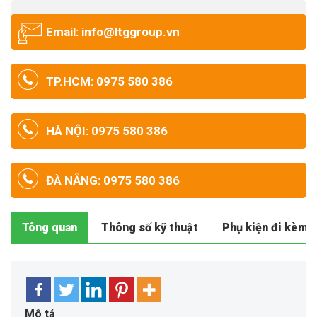
Email: info@ltggroup.vn
TP.HCM: 0975 580 386
HÀ NỘI: 0975 580 386
ĐÀ NẴNG: 0975 580 386
Tông quan
Thông số kỹ thuật
Phụ kiện đi kèm
Mô tả