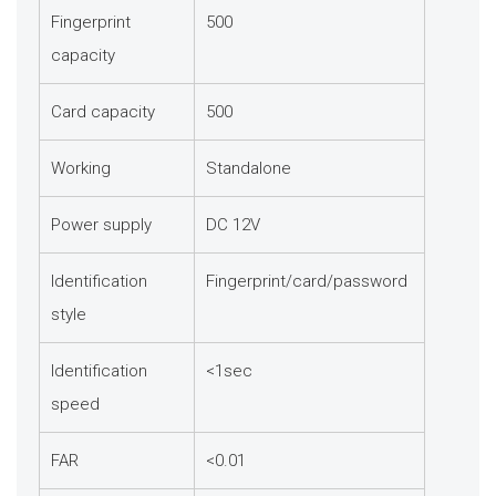
Fingerprint
500
capacity
Card capacity
500
Working
Standalone
Power supply
DC 12V
Identification
Fingerprint/card/password
style
Identification
<1sec
speed
FAR
<0.01