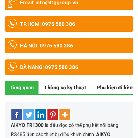
Email: info@ltggroup.vn
TP.HCM: 0975 580 386
HÀ NỘI: 0975 580 386
ĐÀ NẴNG: 0975 580 386
Tông quan
Thông số kỹ thuật
Phụ kiện đi kèm
AIKYO FR1300
là đầu đọc có thể phụ kết nối bằng
RS485 đến các thiết bị điều khiển chính.
AIKYO