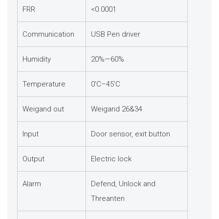
FRR
<0.0001
Communication
USB Pen driver
Humidity
20%—60%
Temperature
0’C–45’C
Weigand out
Weigand 26&34
Input
Door sensor, exit button
Output
Electric lock
Alarm
Defend, Unlock and
Threanten