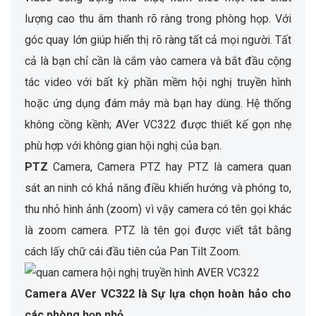
lượng cao thu âm thanh rõ ràng trong phòng họp. Với
góc quay lớn giúp hiển thị rõ ràng tất cả mọi người. Tất
cả là bạn chỉ cần là cắm vào camera và bắt đầu cộng
tác video với bất kỳ phần mềm hội nghị truyền hình
hoặc ứng dụng đám mây mà bạn hay dùng. Hệ thống
không cồng kềnh; AVer VC322 được thiết kế gọn nhẹ
phù hợp với không gian hội nghị của bạn.
PTZ
Camera, Camera PTZ hay PTZ là camera quan
sát an ninh có khả năng điều khiển hướng và phóng to,
thu nhỏ hình ảnh (zoom) vì vậy camera có tên gọi khác
là zoom camera. PTZ là tên gọi được viết tắt bằng
cách lấy chữ cái đầu tiên của Pan Tilt Zoom.
Camera AVer VC322 là Sự lựa chọn hoàn hảo cho
các phòng họp nhỏ