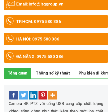
Email: info@ltggroup.vn
TP.HCM: 0975 580 386
HÀ NỘI: 0975 580 386
ĐÀ NẴNG: 0975 580 386
Tông quan
Thông số kỹ thuật
Phụ kiện đi kèm
Camera 4K PTZ với cổng USB cung cấp chất lượng
video sống động như thật; kèm theo một loa chất