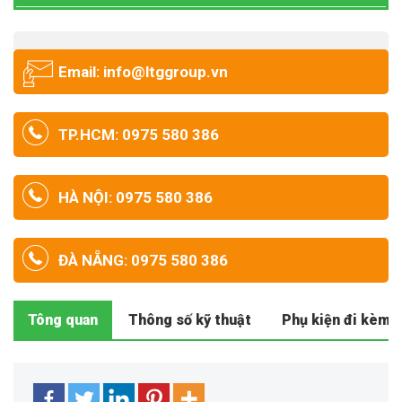
Email: info@ltggroup.vn
TP.HCM: 0975 580 386
HÀ NỘI: 0975 580 386
ĐÀ NẴNG: 0975 580 386
Tông quan
Thông số kỹ thuật
Phụ kiện đi kèm