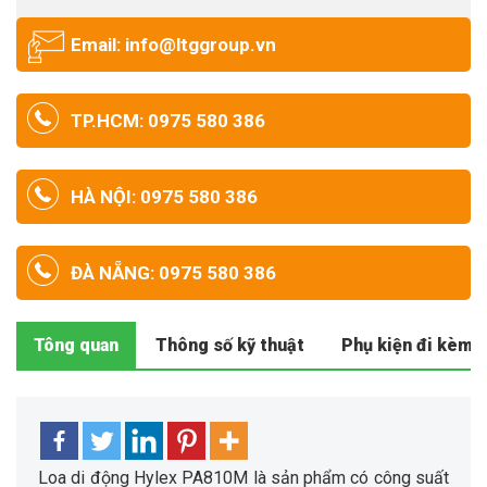
Email: info@ltggroup.vn
TP.HCM: 0975 580 386
HÀ NỘI: 0975 580 386
ĐÀ NẴNG: 0975 580 386
Tông quan
Thông số kỹ thuật
Phụ kiện đi kèm
Loa di động Hylex PA810M là sản phẩm có công suất