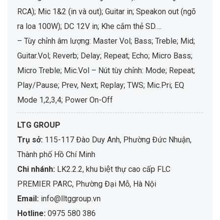
RCA); Mic 1&2 (in và out); Guitar in; Speakon out (ngõ
ra loa 100W); DC 12V in; Khe cắm thẻ SD….
– Tùy chỉnh âm lượng: Master Vol; Bass; Treble; Mid;
Guitar.Vol; Reverb; Delay; Repeat; Echo; Micro Bass;
Micro Treble; Mic.Vol – Nút tùy chỉnh: Mode; Repeat;
Play/Pause; Prev, Next; Replay; TWS; Mic.Pri; EQ
Mode 1,2,3,4; Power On-Off
LTG GROUP
Trụ sở:
115-117 Đào Duy Anh, Phường Đức Nhuận,
Thành phố Hồ Chí Minh
Chi nhánh:
LK2.2.2, khu biệt thự cao cấp FLC
PREMIER PARC, Phường Đại Mỗ, Hà Nội
Email:
info@lltggroup.vn
Hotline:
0975 580 386