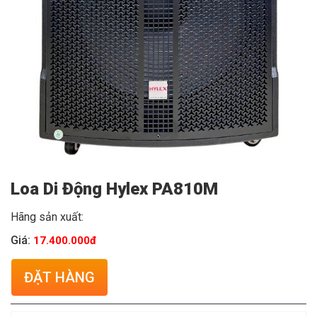
Loa Di Động Hylex PA810M
Hãng sản xuất:
Giá:
17.400.000đ
ĐẶT HÀNG