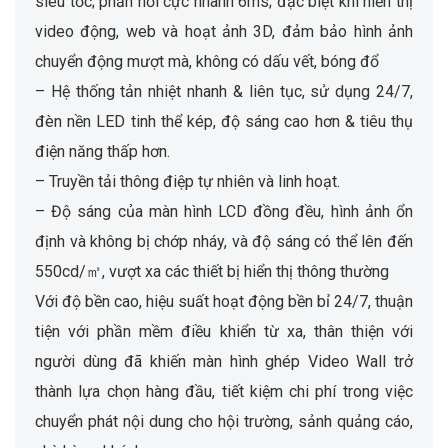
siêu tốc; phản hồi cực nhanh 6ms; đặc biệt khi hiển thị
video động, web và hoạt ảnh 3D, đảm bảo hình ảnh
chuyển động mượt mà, không có dấu vết, bóng đổ
– Hệ thống tản nhiệt nhanh & liên tục, sử dụng 24/7,
đèn nền LED tinh thể kép, độ sáng cao hơn & tiêu thụ
điện năng thấp hơn.
– Truyền tải thông điệp tự nhiên và linh hoạt.
– Độ sáng của màn hình LCD đồng đều, hình ảnh ổn
định và không bị chớp nháy, và độ sáng có thể lên đến
550cd/㎡, vượt xa các thiết bị hiển thị thông thường
Với độ bền cao, hiệu suất hoạt động bền bỉ 24/7, thuận
tiện với phần mềm điều khiển từ xa, thân thiện với
người dùng đã khiến màn hình ghép Video Wall trở
thành lựa chọn hàng đầu, tiết kiệm chi phí trong việc
chuyển phát nội dung cho hội trường, sảnh quảng cáo,