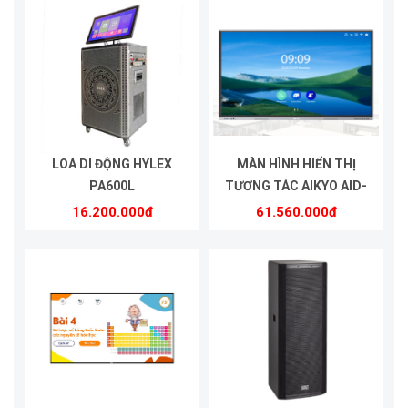
LOA DI ĐỘNG HYLEX
MÀN HÌNH HIỂN THỊ
PA600L
TƯƠNG TÁC AIKYO AID-
UHD75A
16.200.000đ
61.560.000đ