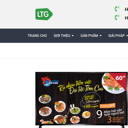
H
H
TRANG CHỦ
GIỚI THIỆU
SẢN PHẨM
GIẢI PHÁP