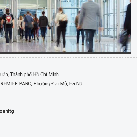
ận, Thành phố Hồ Chí Minh
LC PREMIER PARC, Phường Đại Mỗ, Hà Nội
oanltg