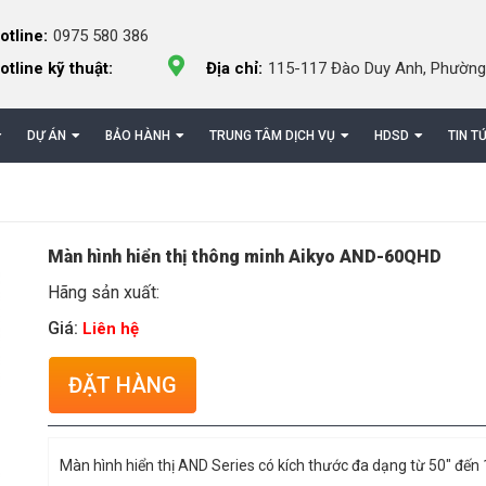
otline:
0975 580 386
otline kỹ thuật:
Địa chỉ:
115-117 Đào Duy Anh, Phường
DỰ ÁN
BẢO HÀNH
TRUNG TÂM DỊCH VỤ
HDSD
TIN T
Màn hình hiển thị thông minh Aikyo AND-60QHD
Hãng sản xuất:
Giá:
Liên hệ
ĐẶT HÀNG
Màn hình hiển thị AND Series có kích thước đa dạng từ 50″ đến