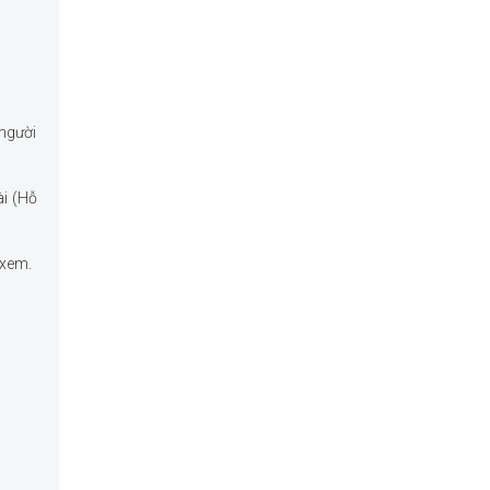
 người
ài (Hỗ
 xem.