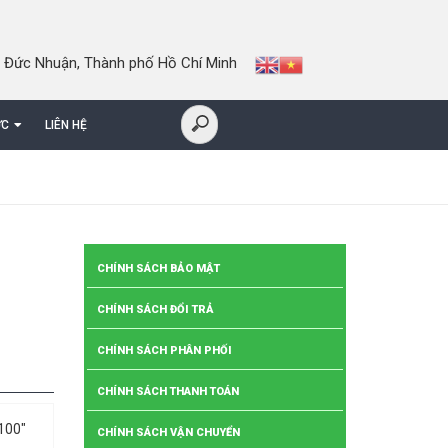
 Đức Nhuận, Thành phố Hồ Chí Minh
ỨC
LIÊN HỆ
CHÍNH SÁCH BẢO MẬT
CHÍNH SÁCH ĐỔI TRẢ
CHÍNH SÁCH PHÂN PHỐI
CHÍNH SÁCH THANH TOÁN
 100″
CHÍNH SÁCH VẬN CHUYỂN