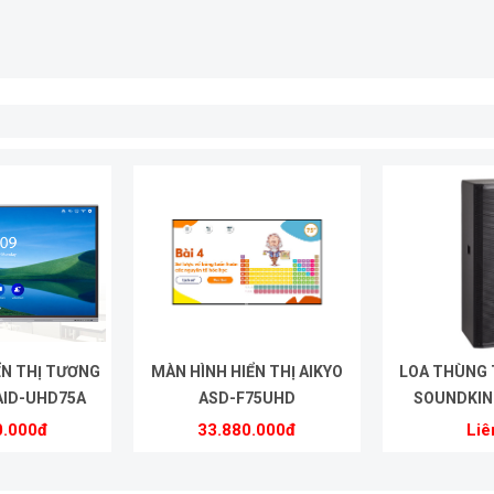
ỂN THỊ TƯƠNG
MÀN HÌNH HIỂN THỊ AIKYO
LOA THÙNG 
AID-UHD75A
ASD-F75UHD
SOUNDKIN
0.000đ
33.880.000đ
Liê