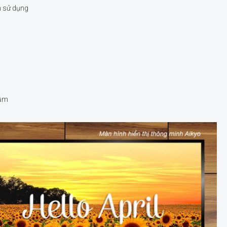
m sử dụng
rầm