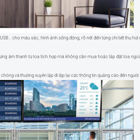
 USB… cho màu sắc, hình ảnh sống động, rõ nét đến từng chi tiết thu hút
u ứng âm thanh từ loa tích hợp mà không cần mua hoặc lắp đặt loa ngo
chóng và thường xuyên lặp đi lặp lại các thông tin quảng cáo đến người