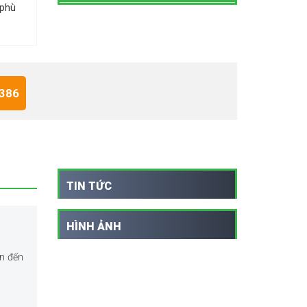
 phù
 386
TIN TỨC
HÌNH ẢNH
ên đến