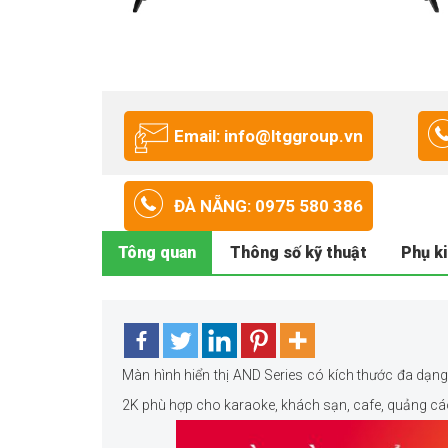
Email: info@ltggroup.vn
ĐÀ NẴNG: 0975 580 386
Tông quan
Thông số kỹ thuật
Phụ k
Màn hình hiển thị AND Series có kích thước đa dạng
2K phù hợp cho karaoke, khách sạn, cafe, quảng cá