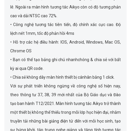
lê. Ngoài ra màn hình tương tác Aikyo còn có độ tương phản
cao và dải NTSC cao 72%.
• Công nghệ tương tác tiên tiến, độ chính xác cực cao. Độ
lệch nét 1mm, tốc độ phản hồi 4ms
• Hỗ trợ các hệ điều hành: IOS, Android, Windows, Mac OS,
Chrome OS
• Bạn có thể tạo bảng ghi chú nhanhchóng & chia sẻ với bất
kỳ ai qua QR code.
• Chia sẻ không dây màn hình thiết bị cánhân bằng 1 click.
Với sự phát triển không ngừng về công nghệ số hiện nay,
theo thông tư 37, 38, 39 mới nhất của Bộ Giáo dục và Đào
tạo ban hành T12/2021. Màn hình tương tác Aikyo trở thành
một thiết bị không thể thiếu trong mỗi lớp học hiện đại, nhằm
truyền tải những bài giảng điện tử đến với mỗi học sinh, tạo
sự hứng khởi, tập trung nghe giảng và tăng tính tương tác