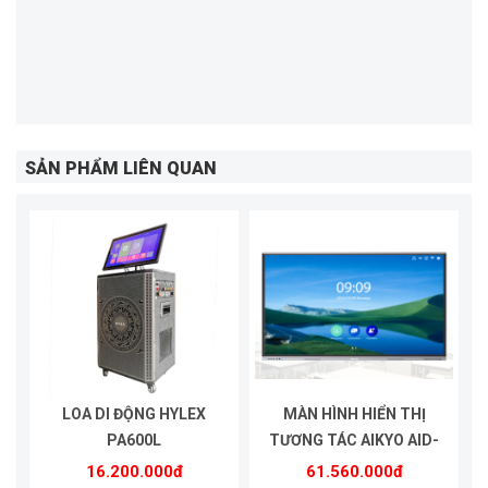
SẢN PHẨM LIÊN QUAN
LOA DI ĐỘNG HYLEX
MÀN HÌNH HIỂN THỊ
PA600L
TƯƠNG TÁC AIKYO AID-
UHD75A
16.200.000đ
61.560.000đ