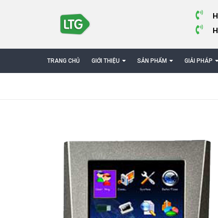
H
H
TRANG CHỦ
GIỚI THIỆU
SẢN PHẨM
GIẢI PHÁP