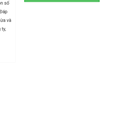
on số
 Đáp
vừa và
 ty,