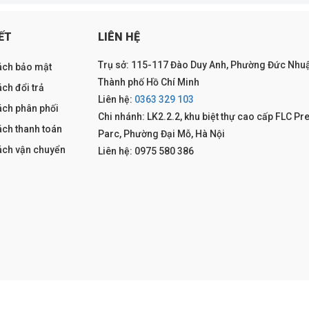
ẾT
LIÊN HỆ
Trụ sở: 115-117 Đào Duy Anh, Phường Đức Nhuậ
ách bảo mật
Thành phố Hồ Chí Minh
ch đổi trả
Liên hệ:
0363 329 103
ách phân phối
Chi nhánh: LK2.2.2, khu biệt thự cao cấp FLC Pr
ách thanh toán
Parc, Phường Đại Mỗ, Hà Nội
ách vận chuyển
Liên hệ: 0975 580 386