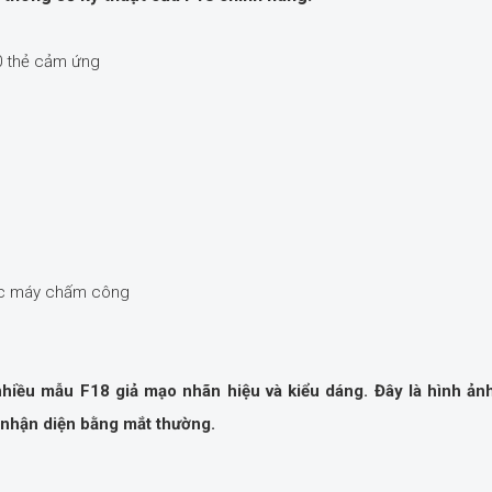
0 thẻ cảm ứng
các máy chấm công
nhiều mẫu F18 giả mạo nhãn hiệu và kiểu dáng. Đây là hình ản
nhận diện bằng mắt thường.