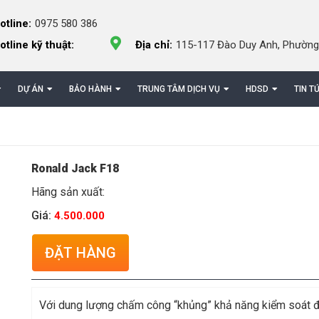
otline:
0975 580 386
otline kỹ thuật:
Địa chỉ:
115-117 Đào Duy Anh, Phường
DỰ ÁN
BẢO HÀNH
TRUNG TÂM DỊCH VỤ
HDSD
TIN T
Ronald Jack F18
Hãng sản xuất:
Giá:
4.500.000
ĐẶT HÀNG
Với dung lượng chấm công “khủng” khả năng kiểm soát 