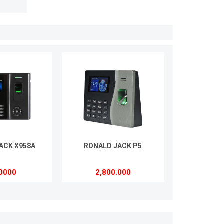
ACK X958A
RONALD JACK P5
0000
2,800.000