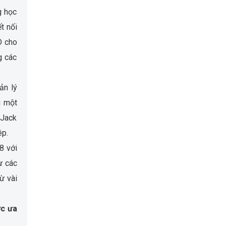
g học
t nối
D cho
g các
ản lý
u một
 Jack
êp.
8 với
ừ các
ừ vài
ợc ưa