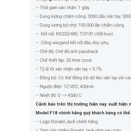
– Thời gian xác nhận: 1 giây
– Dung lượng chấm công: 3000 dấu vân tay, 500
– Dung lượng bộ nhớ: 100.000 lần chấm công
– Kết nối: RS232/485, TCP/IP, USB-host
– Cổng wiegand kết nối đầu đọc phụ
– Chế độ: Chế độ anti passback
– Chế thiết lập: 50 time zone
– Tỷ lệ lỗi xác nhận vân tay < 0.1%
– Đồng bộ: Có thể đồng bộ dữ liệu vân tay với 
– Nguồn điện: 12 VDC, 400mA
– Nhiệt độ: 0 –> 45độ C
Cảnh báo trên thị trường hiện nay xuất hiện 
Model F18 chính hãng quý khách hàng có thể 
– Logo Ronald Jack chính hãng
– Tem sản phẩm Ronald Jack phía sau máy