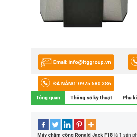
Email: info@ltggroup.vn
ĐÀ NẴNG: 0975 580 386
Tông quan
Thông số kỹ thuật
Phụ k
Máy chấm công Ronald Jack F18
là 1 sản p