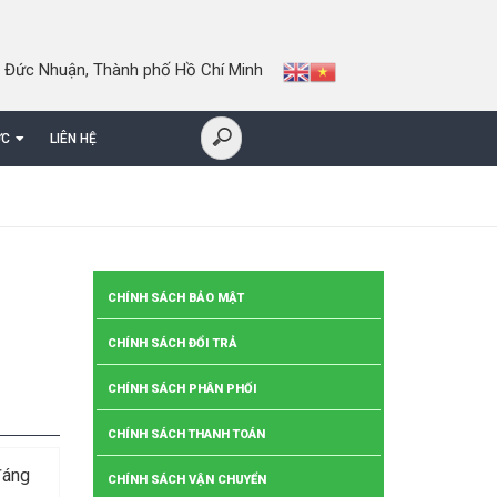
 Đức Nhuận, Thành phố Hồ Chí Minh
ỨC
LIÊN HỆ
CHÍNH SÁCH BẢO MẬT
CHÍNH SÁCH ĐỔI TRẢ
CHÍNH SÁCH PHÂN PHỐI
CHÍNH SÁCH THANH TOÁN
đáng
CHÍNH SÁCH VẬN CHUYỂN