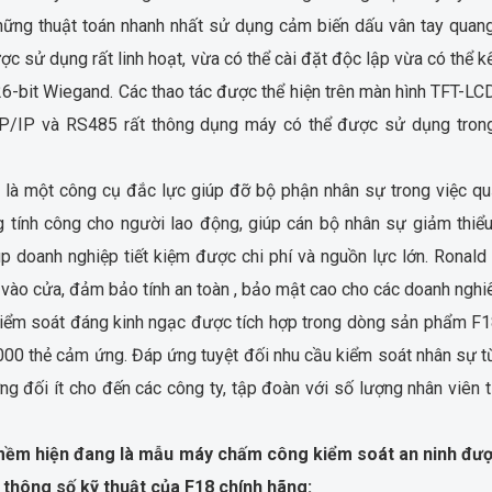
hững thuật toán nhanh nhất sử dụng cảm biến dấu vân tay quan
ợc sử dụng rất linh hoạt, vừa có thể cài đặt độc lập vừa có thể kế
26-bit Wiegand. Các thao tác được thể hiện trên màn hình TFT-LC
TCP/IP và RS485 rất thông dụng máy có thể được sử dụng tron
 là một công cụ đắc lực giúp đỡ bộ phận nhân sự trong việc qu
ng tính công cho người lao động, giúp cán bộ nhân sự giảm thiể
iúp doanh nghiệp tiết kiệm được chi phí và nguồn lực lớn. Ronald
 vào cửa, đảm bảo tính an toàn , bảo mật cao cho các doanh nghi
iểm soát đáng kinh ngạc được tích hợp trong dòng sản phẩm F1
.000 thẻ cảm ứng. Đáp ứng tuyệt đối nhu cầu kiểm soát nhân sự t
g đối ít cho đến các công ty, tập đoàn với số lượng nhân viên t
n mềm hiện đang là mẫu máy chấm công kiểm soát an ninh đư
 thông số kỹ thuật của F18 chính hãng: