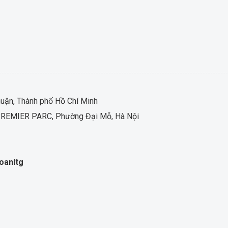
ận, Thành phố Hồ Chí Minh
LC PREMIER PARC, Phường Đại Mỗ, Hà Nội
oanltg