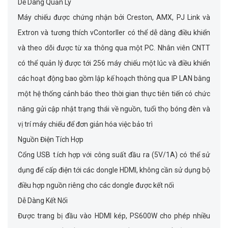
Dễ Dàng Quản Lý
Máy chiếu được chứng nhận bởi Creston, AMX, PJ Link và
Extron và tương thích vContorller có thể dễ dàng điều khiển
và theo dõi được từ xa thông qua một PC. Nhân viên CNTT
có thể quản lý được tới 256 máy chiếu một lúc và điều khiển
các hoạt động bao gồm lập kế hoạch thông qua IP LAN bằng
một hệ thống cảnh báo theo thời gian thực tiên tiến có chức
năng gửi cập nhật trạng thái về nguồn, tuổi thọ bóng đèn và
vị trí máy chiếu để đơn giản hóa việc bảo trì
Nguồn Điện Tích Hợp
Cổng USB t.ích hợp với công suất đầu ra (5V/1A) có thể sử
dụng để cấp điện tới các dongle HDMI, không cần sử dụng bộ
điều hợp nguồn riêng cho các dongle được kết nối
Dễ Dàng Kết Nối
Được trang bị đầu vào HDMI kép, PS600W cho phép nhiều