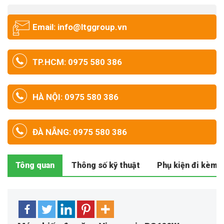
Email: info@ltggroup.vn
TP.HCM: 0975 580 386
HÀ NỘI: 0975 580 386
ĐÀ NẴNG: 0975 580 386
Tông quan
Thông số kỹ thuật
Phụ kiện đi kèm