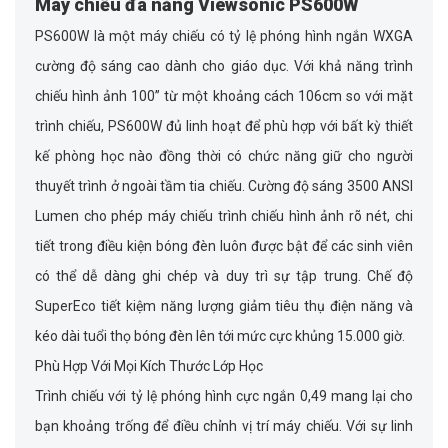
Máy chiếu đa năng Viewsonic PS600W
PS600W
là một máy chiếu có tỷ lệ phóng hình ngắn WXGA
cường độ sáng cao dành cho giáo dục. Với khả năng trình
chiếu hình ảnh 100” từ một khoảng cách 106cm so với mặt
trình chiếu, PS600W đủ linh hoạt để phù hợp với bất kỳ thiết
kế phòng học nào đồng thời có chức năng giữ cho người
thuyết trình ở ngoài tầm tia chiếu. Cường độ sáng
3500 ANSI
Lumen
cho phép máy chiếu trình chiếu hình ảnh rõ nét, chi
tiết trong điều kiện bóng đèn luôn được bật để các sinh viên
có thể dễ dàng ghi chép và duy trì sự tập trung. Chế độ
SuperEco tiết kiệm năng lượng giảm tiêu thụ điện năng và
kéo dài tuổi thọ bóng đèn lên tới mức cực khủng
15.000 giờ
.
Phù Hợp Với Mọi Kích Thước Lớp Học
Trình chiếu với tỷ lệ phóng hình cực ngắn 0,49 mang lại cho
bạn khoảng trống để điều chỉnh vị trí máy chiếu. Với sự linh