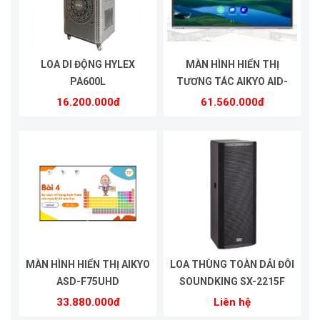
LOA DI ĐỘNG HYLEX
MÀN HÌNH HIỂN THỊ
PA600L
TƯƠNG TÁC AIKYO AID-
UHD75A
16.200.000đ
61.560.000đ
MÀN HÌNH HIỂN THỊ AIKYO
LOA THÙNG TOÀN DẢI ĐÔI
ASD-F75UHD
SOUNDKING SX-2215F
33.880.000đ
Liên hệ