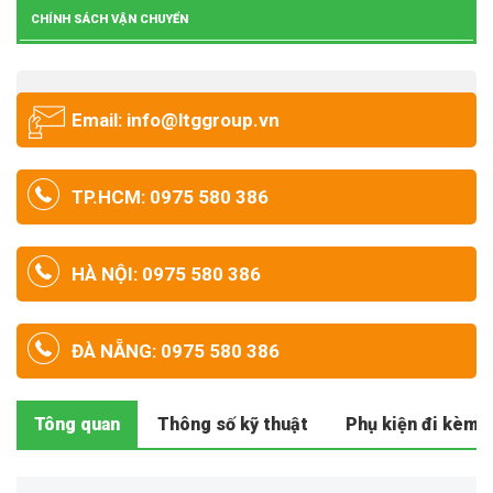
CHÍNH SÁCH VẬN CHUYỂN
Email: info@ltggroup.vn
TP.HCM: 0975 580 386
HÀ NỘI: 0975 580 386
ĐÀ NẴNG: 0975 580 386
Tông quan
Thông số kỹ thuật
Phụ kiện đi kèm