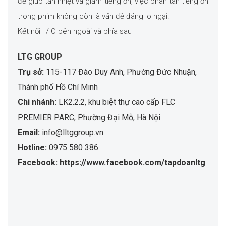
để giúp tản nhiệt và giảm tiếng ồn, việc phân tán tiếng ồn
trong phim không còn là vấn đề đáng lo ngại.
Kết nối I / O bên ngoài và phía sau
LTG GROUP
Trụ sở:
115-117 Đào Duy Anh, Phường Đức Nhuận,
Thành phố Hồ Chí Minh
Chi nhánh:
LK2.2.2, khu biệt thự cao cấp FLC
PREMIER PARC, Phường Đại Mỗ, Hà Nội
Email:
info@lltggroup.vn
Hotline:
0975 580 386
Facebook: https://www.facebook.com/tapdoanltg