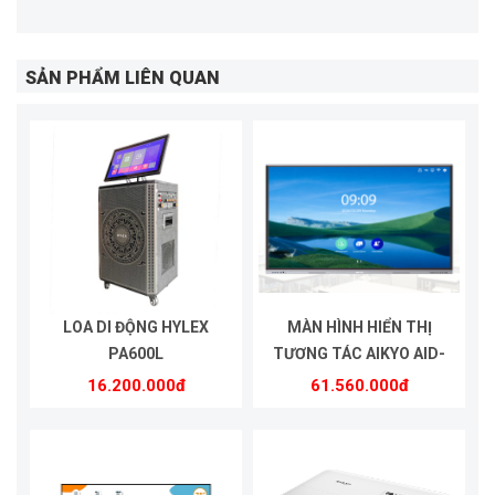
SẢN PHẨM LIÊN QUAN
LOA DI ĐỘNG HYLEX
MÀN HÌNH HIỂN THỊ
PA600L
TƯƠNG TÁC AIKYO AID-
UHD75A
16.200.000đ
61.560.000đ