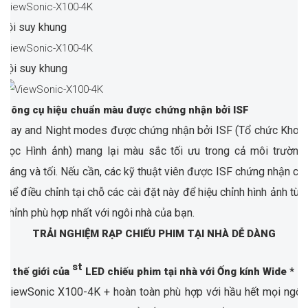
 nội suy khung
 nội suy khung
Công cụ hiệu chuẩn màu được chứng nhận bởi ISF
Day and Night modes được chứng nhận bởi ISF (Tổ chức Khoa
học Hình ảnh) mang lại màu sắc tối ưu trong cả môi trường
sáng và tối. Nếu cần, các kỹ thuật viên được ISF chứng nhận có
thể điều chỉnh tại chỗ các cài đặt này để hiệu chỉnh hình ảnh tùy
chỉnh phù hợp nhất với ngôi nhà của bạn.
TRẢI NGHIỆM RẠP CHIẾU PHIM TẠI NHÀ DỄ DÀNG
st
1 thế giới của
LED chiếu phim tại nhà với Ống kính Wide *
ViewSonic X100-4K + hoàn toàn phù hợp với hầu hết mọi ngôi