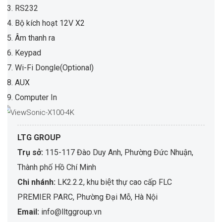
13. RS232
14. Bộ kích hoạt 12V X2
15. Âm thanh ra
16. Keypad
17. Wi-Fi Dongle(Optional)
18. AUX
19. Computer In
LTG GROUP
Trụ sở:
115-117 Đào Duy Anh, Phường Đức Nhuận,
Thành phố Hồ Chí Minh
Chi nhánh:
LK2.2.2, khu biệt thự cao cấp FLC
PREMIER PARC, Phường Đại Mỗ, Hà Nội
Email:
info@lltggroup.vn