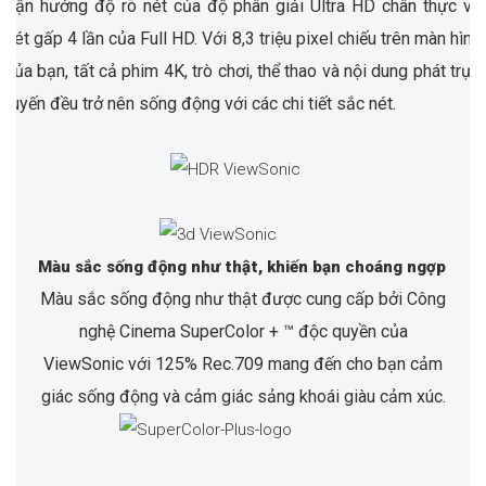
Tận hưởng độ rõ nét của độ phân giải Ultra HD chân thực và
nét gấp 4 lần của Full HD. Với 8,3 triệu pixel chiếu trên màn hình
của bạn, tất cả phim 4K, trò chơi, thể thao và nội dung phát trực
tuyến đều trở nên sống động với các chi tiết sắc nét.
Màu sắc sống động như thật, khiến bạn choáng ngợp
Màu sắc sống động như thật được cung cấp bởi Công
nghệ Cinema SuperColor + ™ độc quyền của
ViewSonic với 125% Rec.709 mang đến cho bạn cảm
giác sống động và cảm giác sảng khoái giàu cảm xúc.