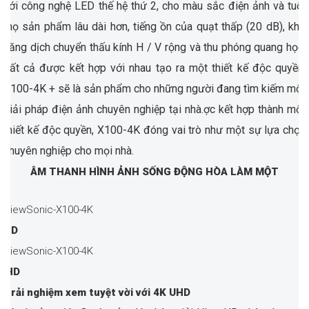
với công nghệ LED thế hệ thứ 2, cho màu sắc điện ảnh và tuổi
thọ sản phẩm lâu dài hơn, tiếng ồn của quạt thấp (20 dB), khả
năng dịch chuyển thấu kính H / V rộng và thu phóng quang học.
Tất cả được kết hợp với nhau tạo ra một thiết kế độc quyền,
X100-4K + sẽ là sản phẩm cho những người đang tìm kiếm một
giải pháp điện ảnh chuyên nghiệp tại nhà.ợc kết hợp thành một
thiết kế độc quyền, X100-4K đóng vai trò như một sự lựa chọn
chuyên nghiệp cho mọi nhà.
ÂM THANH HÌNH ẢNH SỐNG ĐỘNG HÒA LÀM MỘT
l HD
 UHD
Trải nghiệm xem tuyệt vời với 4K UHD