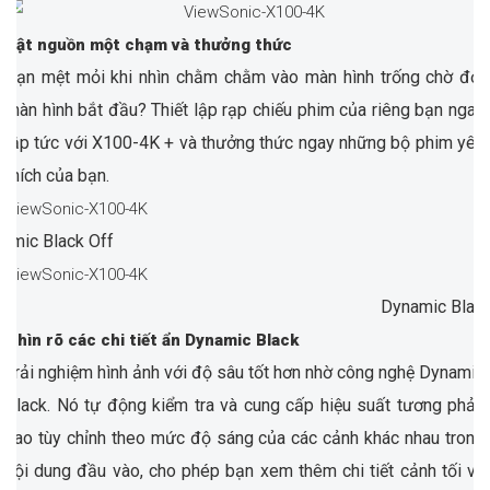
Bật nguồn một chạm và thưởng thức
Bạn mệt mỏi khi nhìn chằm chằm vào màn hình trống chờ đợi
màn hình bắt đầu? Thiết lập rạp chiếu phim của riêng bạn ngay
lập tức với X100-4K + và thưởng thức ngay những bộ phim yêu
thích của bạn.
amic Black Off
Dynamic Blac
Nhìn rõ các chi tiết ẩn Dynamic Black
Trải nghiệm hình ảnh với độ sâu tốt hơn nhờ công nghệ Dynamic
Black. Nó tự động kiểm tra và cung cấp hiệu suất tương phản
cao tùy chỉnh theo mức độ sáng của các cảnh khác nhau trong
nội dung đầu vào, cho phép bạn xem thêm chi tiết cảnh tối và