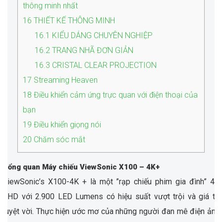
thông minh nhất
16
THIẾT KẾ THÔNG MINH
16.1
KIỂU DÁNG CHUYÊN NGHIỆP
16.2
TRANG NHÃ ĐƠN GIẢN
16.3
CRISTAL CLEAR PROJECTION
17
Streaming Heaven
18
Điều khiển cảm ứng trực quan với điện thoại của
bạn
19
Điều khiển giọng nói
20
Chăm sóc mắt
Tổng quan Máy chiếu ViewSonic X100 – 4K+
ViewSonic’s X100-4K + là một ”rạp chiếu phim gia đình” 4K
UHD với 2.900 LED Lumens có hiệu suất vượt trội và giá trị
tuyệt vời. Thực hiện ước mơ của những người đan mê điện ảnh