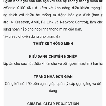
ơn giản hóa ngôi nhà của bạn với các hệ thống thông minh nhấ
iewSonic X100-4K+ đi kèm với khả năng điều khiển mạng L
ương thích với nhiều hệ thống tự động hóa gia đình (bao g
ontrol 4, Crestron, AMX, PJ Link và Network Control), làm cho 
ổ sung hoàn hảo cho ngôi nhà thông minh của bạn.
THIẾT KẾ THÔNG MINH
KIỂU DÁNG CHUYÊN NGHIỆP
Nắp ẩn cho các nút điều khiển cho vẻ bề ngoài mượt mà hài hòa
TRANG NHÃ ĐƠN GIẢN
Cổng kết nối I/O bên cạnh giúp quản lý cáp gọn gàng và dễ
dàng
CRISTAL CLEAR PROJECTION