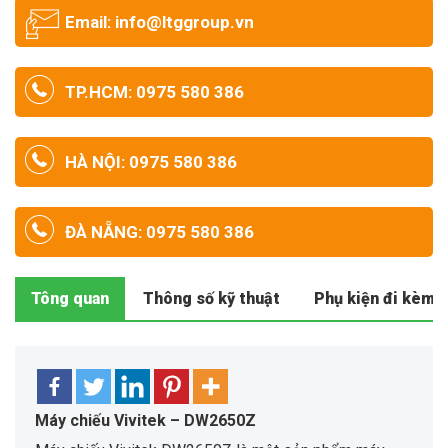
Email: info@ltggroup.vn
TP.HCM: 0975 580 386
HÀ NỘI: 0975 580 386
ĐÀ NẴNG: 0975 580 386
Tông quan
Thông số kỹ thuật
Phụ kiện đi kèm
Máy chiếu Vivitek – DW2650Z