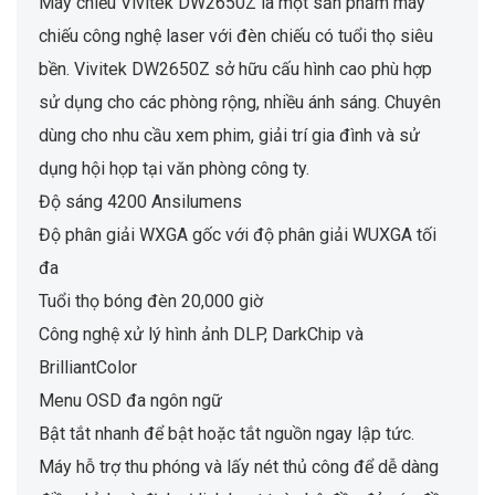
Máy chiếu Vivitek DW2650Z là một sản phẩm máy
chiếu công nghệ laser với đèn chiếu có tuổi thọ siêu
bền. Vivitek DW2650Z sở hữu cấu hình cao phù hợp
sử dụng cho các phòng rộng, nhiều ánh sáng. Chuyên
dùng cho nhu cầu xem phim, giải trí gia đình và sử
dụng hội họp tại văn phòng công ty.
Độ sáng 4200 Ansilumens
Độ phân giải WXGA gốc với độ phân giải WUXGA tối
đa
Tuổi thọ bóng đèn 20,000 giờ
Công nghệ xử lý hình ảnh DLP, DarkChip và
BrilliantColor
Menu OSD đa ngôn ngữ
Bật tắt nhanh để bật hoặc tắt nguồn ngay lập tức.
Máy hỗ trợ thu phóng và lấy nét thủ công để dễ dàng