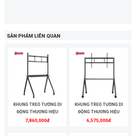
SẢN PHẨM LIÊN QUAN
KHUNG TREO TƯỜNG DI
KHUNG TREO TƯỜNG DI
ĐỘNG THƯƠNG HIỆU
ĐỘNG THƯƠNG HIỆU
HEUTE | MODEL HE8610
HEUTE | MODEL HE5575
7,860,000đ
6,575,000đ