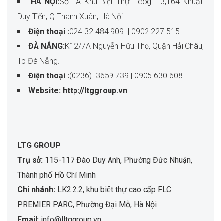
HÀ NỘI:
Số 1A Khu Biệt Thự Licogi 13,164 Khuất
Duy Tiến, Q.Thanh Xuân, Hà Nội.
Điện thoại :
024 32 484 909 | 0902 227 515
ĐÀ NẴNG:
K12/7A Nguyễn Hữu Thọ, Quận Hải Châu,
Tp Đà Nẵng.
Điện thoại :
(0236) 3659 739 | 0905 630 608
Website: http://ltggroup.vn
LTG GROUP
Trụ sở:
115-117 Đào Duy Anh, Phường Đức Nhuận,
Thành phố Hồ Chí Minh
Chi nhánh:
LK2.2.2, khu biệt thự cao cấp FLC
PREMIER PARC, Phường Đại Mỗ, Hà Nội
Email:
info@lltggroup.vn