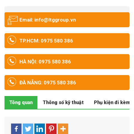
Email: info@ltggroup.vn
TP.HCM: 0975 580 386
HÀ NỘI: 0975 580 386
ĐÀ NẴNG: 0975 580 386
Tông quan
Thông số kỹ thuật
Phụ kiện đi kèm