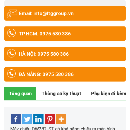
Email: info@ltggroup.vn
TP.HCM: 0975 580 386
HÀ NỘI: 0975 580 386
ĐÀ NẴNG: 0975 580 386
Tông quan
Thông số kỹ thuật
Phụ kiện đi kèm
Máy chiếu DW282-ST có khả năng chiếu ra màn hình