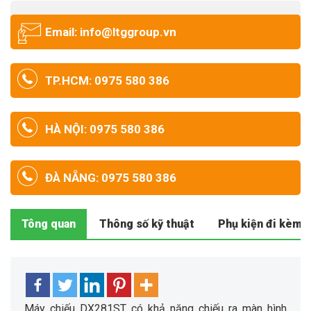
Email: info@ltggroup.vn
TP.HCM: 0975 580 386
HÀ NỘI: 0975 580 386
ĐÀ NẴNG: 0975 580 386
Tông quan
Thông số kỹ thuật
Phụ kiện đi kèm
Máy chiếu DX281ST có khả năng chiếu ra màn hình