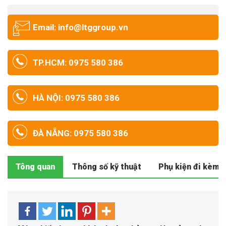
Email: info@ltggroup.vn
TP.HCM: 0975 580 386
HÀ NỘI: 0975 580 386
ĐÀ NẴNG: 0975 580 386
Tông quan
Thông số kỹ thuật
Phụ kiện đi kèm