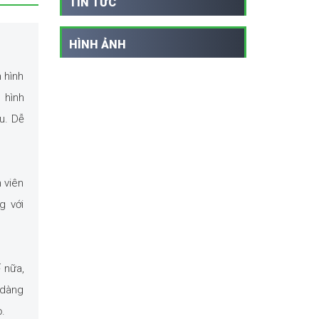
TIN TỨC
HÌNH ẢNH
 hình
 hình
u. Dễ
 viên
g với
 nữa,
 dàng
ọ.