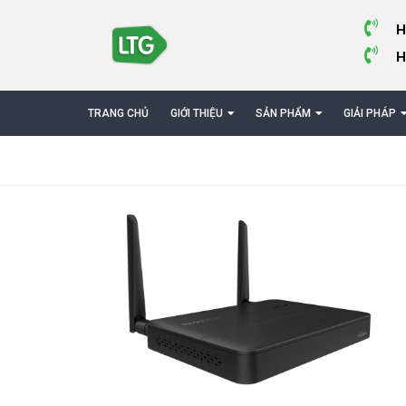
H
H
TRANG CHỦ
GIỚI THIỆU
SẢN PHẨM
GIẢI PHÁP