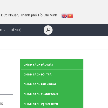
 Đức Nhuận, Thành phố Hồ Chí Minh
ỨC
LIÊN HỆ
CHÍNH SÁCH BẢO MẬT
CHÍNH SÁCH ĐỔI TRẢ
CHÍNH SÁCH PHÂN PHỐI
CHÍNH SÁCH THANH TOÁN
số
CHÍNH SÁCH VẬN CHUYỂN