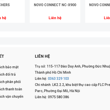
CHERS
NOVO CONNECT NC-X900
NOVO CONN
n hệ
Liên hệ
Liê
ẾT
LIÊN HỆ
Trụ sở: 115-117 Đào Duy Anh, Phường Đức Nhuậ
ách bảo mật
Thành phố Hồ Chí Minh
ch đổi trả
Liên hệ:
0363 329 103
ách phân phối
Chi nhánh: LK2.2.2, khu biệt thự cao cấp FLC Pr
ách thanh toán
Parc, Phường Đại Mỗ, Hà Nội
ách vận chuyển
Liên hệ: 0975 580 386