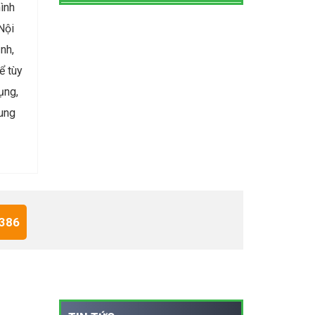
ình
Nội
nh,
ể tùy
ụng,
dung
 386