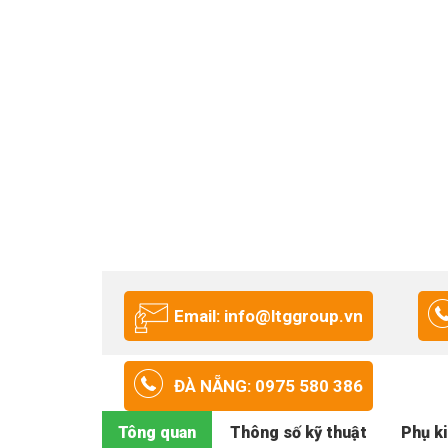
Email: info@ltggroup.vn
ĐÀ NẴNG: 0975 580 386
Tông quan
Thông số kỹ thuật
Phụ k