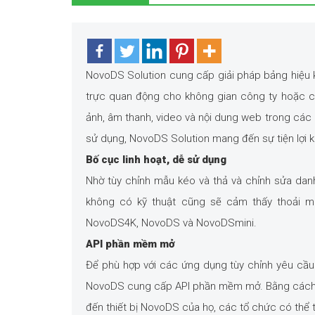
NovoDS Solution cung cấp giải pháp bảng hiệu k
trực quan động cho không gian công ty hoặc cô
ảnh, âm thanh, video và nội dung web trong các 
sử dụng, NovoDS Solution mang đến sự tiện lợi 
Bố cục linh hoạt, dễ sử dụng
Nhờ tùy chỉnh mẫu kéo và thả và chỉnh sửa dan
không có kỹ thuật cũng sẽ cảm thấy thoải má
NovoDS4K, NovoDS và NovoDSmini.
API phần mềm mở
Để phù hợp với các ứng dụng tùy chỉnh yêu cầu 
NovoDS cung cấp API phần mềm mở. Bằng cách cấ
đến thiết bị NovoDS của họ, các tổ chức có thể t