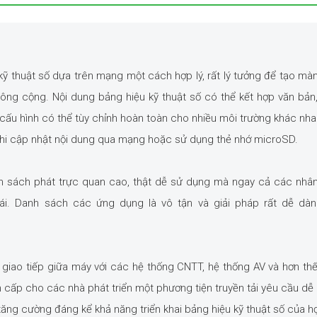
ỹ thuật số dựa trên mạng một cách hợp lý, rất lý tưởng để tạo màn
ng cộng. Nội dung bảng hiệu kỹ thuật số có thể kết hợp văn bản,
cấu hình có thể tùy chỉnh hoàn toàn cho nhiều môi trường khác nha
khi cập nhật nội dung qua mạng hoặc sử dụng thẻ nhớ microSD.
h sách phát trực quan cao, thật dễ sử dụng mà ngay cả các nhân
i. Danh sách các ứng dụng là vô tận và giải pháp rất dễ dàn
giao tiếp giữa máy với các hệ thống CNTT, hệ thống AV và hơn thế
p cho các nhà phát triển một phương tiện truyền tải yêu cầu dễ
ăng cường đáng kể khả năng triển khai bảng hiệu kỹ thuật số của h