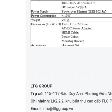
LTG GROUP
Trụ sở:
115-117 Đào Duy Anh, Phường Đức Nhu
Chi nhánh:
LK2.2.2, khu biệt thự cao cấp F
Email:
info@lltggroup.vn