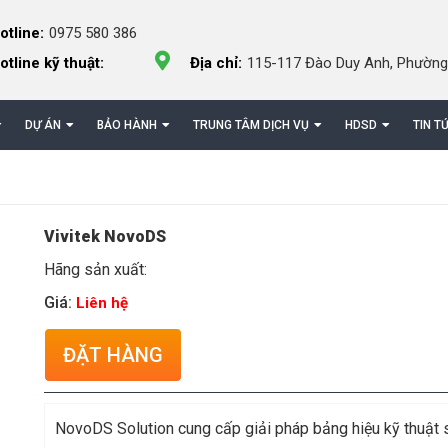
otline:
0975 580 386
otline kỹ thuật:
Địa chỉ:
115-117 Đào Duy Anh, Phường
DỰ ÁN
BẢO HÀNH
TRUNG TÂM DỊCH VỤ
HDSD
TIN T
Vivitek NovoDS
Hãng sản xuất:
Giá:
Liên hệ
ĐẶT HÀNG
NovoDS Solution cung cấp giải pháp bảng hiệu kỹ thuật 