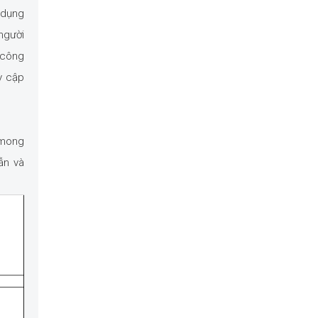
 dụng
người
 công
y cập
 mong
ẫn và