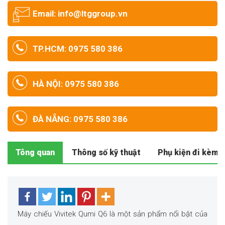
Email: info@ltggroup.vn
TP.HCM: 0975 580 386
HÀ NỘI: 0975 580 386
ĐÀ NẴNG: 0975 580 386
Tông quan
Thông số kỹ thuật
Phụ kiện đi kèm
Máy chiếu Vivitek Qumi Q6 là một sản phẩm nổi bật của