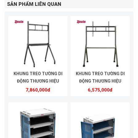
SẢN PHẨM LIÊN QUAN
KHUNG TREO TƯỜNG DI
KHUNG TREO TƯỜNG DI
ĐỘNG THƯƠNG HIỆU
ĐỘNG THƯƠNG HIỆU
HEUTE | MODEL HE8610
HEUTE | MODEL HE5575
7,860,000đ
6,575,000đ