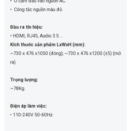
• Ổ cắm đầu vào nguồn AC.
• Công tắc nguồn màu đỏ.
Đầu ra tín hiệu:
• HDMI, RJ45, Audio 3.5 …
Kích thước sản phẩm LxWxH (mm):
~730 x 476 x1050 (đóng); ~730 x 476 x1200 (±5) (mở
ra).
Trọng lượng:
~78Kg.
Điện áp làm việc:
• 110-240V 50-60Hz.