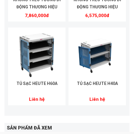
ĐỘNG THƯƠNG HIỆU
ĐỘNG THƯƠNG HIỆU
HEUTE | MODEL HE8610
HEUTE | MODEL HE5575
7,860,000đ
6,575,000đ
TỦ SẠC HEUTE H60A
TỦ SẠC HEUTE H40A
Liên hệ
Liên hệ
SẢN PHẨM ĐÃ XEM