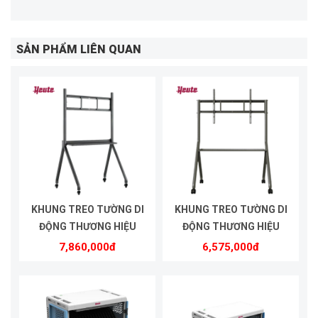
SẢN PHẨM LIÊN QUAN
KHUNG TREO TƯỜNG DI
KHUNG TREO TƯỜNG DI
ĐỘNG THƯƠNG HIỆU
ĐỘNG THƯƠNG HIỆU
HEUTE | MODEL HE8610
HEUTE | MODEL HE5575
7,860,000đ
6,575,000đ